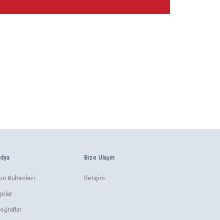
dya
Bize Ulaşın
ın Bültenleri
İletişim
olar
oğraflar