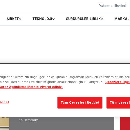
Yatırımcı İlişkileri
ŞİRKET
TEKNOLOJİ
SÜRDÜRÜLEBİLİRLİK
MARKAL
lgilerini; sitemizin doğru şekilde çalışmasını sağlamak, içerikleri ve reklamları kişisel
raflar
 özellikleri sunmak ve site trafiğimizi analiz etmek için kullanıyoruz.
Çerezlere ilişkin
 Çerez Aydınlatma Metnini ziyaret ediniz.
Yönet
Tüm Çerezleri Reddet
Tüm çerezle
29 Temmuz