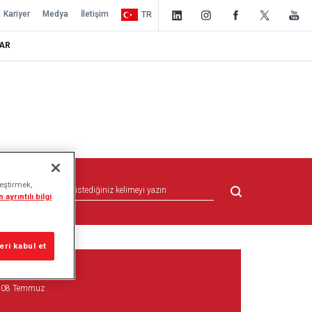
Kariyer
Medya
İletişim
TR
AR
leştirmek,
 ayrıntılı bilgi
ri kabul et
08 Temmuz