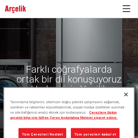
Farklı coğrafyalarda
ortak bir dil konuşuyoruz
Herkes için Yenilik
Tanımlama bilgilerini; sitemizin doğru şekilde çalışmasını sağlamak,
içerikleri ve reklamları kişiselleştirmek, sosyal medya özellikleri sunmak
ve site trafiğimizi analiz etmek için kullanıyoruz.
Çerezlere ilişkin
ayrıntılı bilgi için lütfen Çerez Aydınlatma Metnini ziyaret ediniz.
Tüm Çerezleri Reddet
Tüm çerezleri kabul et