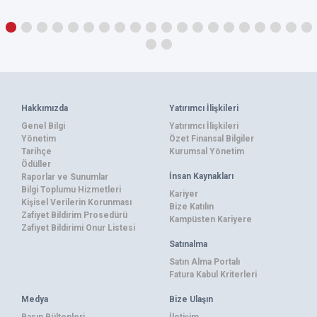
Hakkımızda
Yatırımcı İlişkileri
Genel Bilgi
Yatırımcı İlişkileri
Yönetim
Özet Finansal Bilgiler
Tarihçe
Kurumsal Yönetim
Ödüller
İnsan Kaynakları
Raporlar ve Sunumlar
Bilgi Toplumu Hizmetleri
Kariyer
Kişisel Verilerin Korunması
Bize Katılın
Zafiyet Bildirim Prosedürü
Kampüsten Kariyere
Zafiyet Bildirimi Onur Listesi
Satınalma
Satın Alma Portalı
Fatura Kabul Kriterleri
Medya
Bize Ulaşın