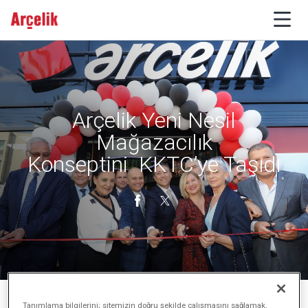
Arçelik Yeni Nesil
Mağazacılık
Konseptini KKTC’ye Taşıdı
Tanımlama bilgilerini; sitemizin doğru şekilde çalışmasını sağlamak,