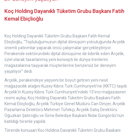
Koç Holding Dayanıklı Tüketim Grubu Başkanı Fatih
Kemal Ebiçlioğlu
Koç Holding Dayanıklı Tüketim Grubu Başkanı Fatih Kemal
Ebiçlioğlu, “Topluluğumuzun dijital dönüşüm yolculuğunda Arçelik
önemli yatırımlar yaparak öncü çalışmalar gerçekleştiriyor.
Perakende sektöründeki dijital dönüşüme de liderlik eden Arçelik,
özel olarak tasarlanmış yeni konsepti ile dünya trenlerini
mağazalarına taşıyarak müşterilerine benzersiz bir deneyim
yaşatıyor” dedi.
Arçelik, perakendeye yepyeni bir boyut getiren yeni nesil
mağazacılık atağını Kuzey Kıbrıs Türk Cumhuriyeti’ne (KKTC) taşıdı.
Arçelik’in Kuzey Kıbrıs Türk Cumhuriyeti’ndeki 15’inci mağazasının
resmi açılışı, Koç Holding Dayanıklı Tüketim Grubu Başkanı Fatih
Kemal Ebiçlioğlu, Arçelik Türkiye Genel Müdürü Can Dinçer, Arçelik
Pazarlama Direktörü Mehmet Tüfekçi, Arçelik Satış Direktörü
Oğuzkan Şatıroğlu ve Girne Belediye Başkanı Nidai Güngördü’nün
katıldığı törenle yapıldı.
Törende konuşan Koç Holding Dayanıklı Tüketim Grubu Başkanı