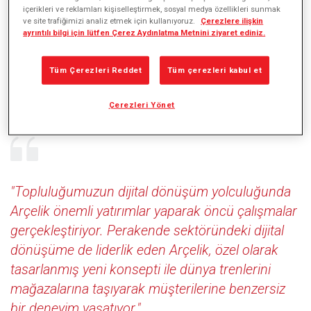
içerikleri ve reklamları kişiselleştirmek, sosyal medya özellikleri sunmak
ve site trafiğimizi analiz etmek için kullanıyoruz.
Çerezlere ilişkin
ayrıntılı bilgi için lütfen Çerez Aydınlatma Metnini ziyaret ediniz.
Arçelik müşteri deneyimini ön planda tutan yeni
nesil mağazacılık dönüşümünü Kuzey Kıbrıs
Tüm Çerezleri Reddet
Tüm çerezleri kabul et
Türk Cumhuriyeti’nde açtığı yeni mağaza ile
sürdürdü.
Çerezleri Yönet
"Topluluğumuzun dijital dönüşüm yolculuğunda
Arçelik önemli yatırımlar yaparak öncü çalışmalar
gerçekleştiriyor. Perakende sektöründeki dijital
dönüşüme de liderlik eden Arçelik, özel olarak
tasarlanmış yeni konsepti ile dünya trenlerini
mağazalarına taşıyarak müşterilerine benzersiz
bir deneyim yaşatıyor."