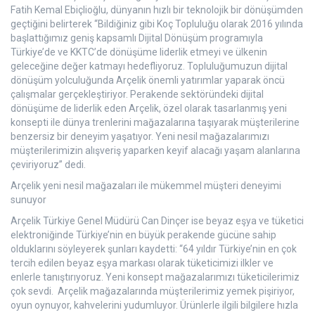
Fatih Kemal Ebiçlioğlu, dünyanın hızlı bir teknolojik bir dönüşümden
geçtiğini belirterek “Bildiğiniz gibi Koç Topluluğu olarak 2016 yılında
başlattığımız geniş kapsamlı Dijital Dönüşüm programıyla
Türkiye’de ve KKTC’de dönüşüme liderlik etmeyi ve ülkenin
geleceğine değer katmayı hedefliyoruz. Topluluğumuzun dijital
dönüşüm yolculuğunda Arçelik önemli yatırımlar yaparak öncü
çalışmalar gerçekleştiriyor. Perakende sektöründeki dijital
dönüşüme de liderlik eden Arçelik, özel olarak tasarlanmış yeni
konsepti ile dünya trenlerini mağazalarına taşıyarak müşterilerine
benzersiz bir deneyim yaşatıyor. Yeni nesil mağazalarımızı
müşterilerimizin alışveriş yaparken keyif alacağı yaşam alanlarına
çeviriyoruz” dedi.
Arçelik yeni nesil mağazaları ile mükemmel müşteri deneyimi
sunuyor
Arçelik Türkiye Genel Müdürü Can Dinçer ise beyaz eşya ve tüketici
elektroniğinde Türkiye’nin en büyük perakende gücüne sahip
olduklarını söyleyerek şunları kaydetti: “64 yıldır Türkiye’nin en çok
tercih edilen beyaz eşya markası olarak tüketicimizi ilkler ve
enlerle tanıştırıyoruz. Yeni konsept mağazalarımızı tüketicilerimiz
çok sevdi. Arçelik mağazalarında müşterilerimiz yemek pişiriyor,
oyun oynuyor, kahvelerini yudumluyor. Ürünlerle ilgili bilgilere hızla