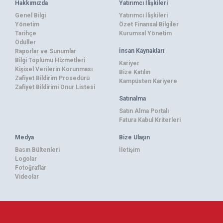
Hakkımızda
Yatırımcı İlişkileri
Genel Bilgi
Yatırımcı İlişkileri
Yönetim
Özet Finansal Bilgiler
Tarihçe
Kurumsal Yönetim
Ödüller
İnsan Kaynakları
Raporlar ve Sunumlar
Bilgi Toplumu Hizmetleri
Kariyer
Kişisel Verilerin Korunması
Bize Katılın
Zafiyet Bildirim Prosedürü
Kampüsten Kariyere
Zafiyet Bildirimi Onur Listesi
Satınalma
Satın Alma Portalı
Fatura Kabul Kriterleri
Medya
Bize Ulaşın
Basın Bültenleri
İletişim
Logolar
Fotoğraflar
Videolar