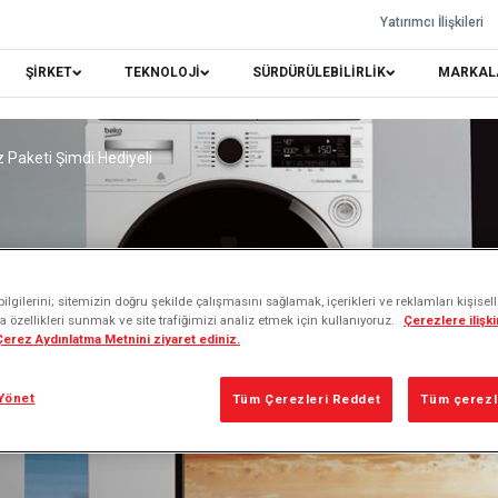
Yatırımcı İlişkileri
ŞİRKET
TEKNOLOJİ
SÜRDÜRÜLEBİLİRLİK
MARKAL
 Paketi Şimdi Hediyeli
lgilerini; sitemizin doğru şekilde çalışmasını sağlamak, içerikleri ve reklamları kişisel
 özellikleri sunmak ve site trafiğimizi analiz etmek için kullanıyoruz.
Çerezlere ilişkin
 Çerez Aydınlatma Metnini ziyaret ediniz.
Yönet
Tüm Çerezleri Reddet
Tüm çerezle
eti