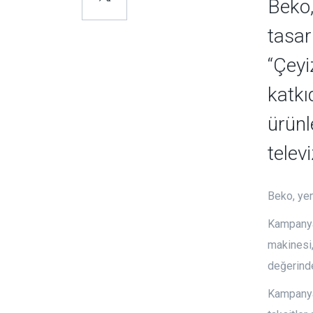
Beko,
tasar
“Çeyi
katkı
ürünl
telev
Beko, yen
Kampanya
makinesi,
değerind
Kampanya 