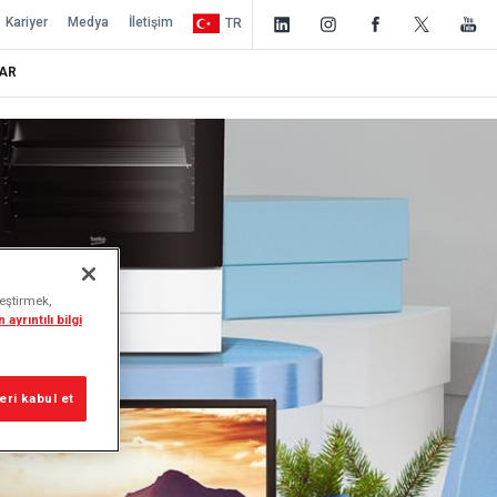
Kariyer
Medya
İletişim
TR
AR
leştirmek,
 ayrıntılı bilgi
ri kabul et