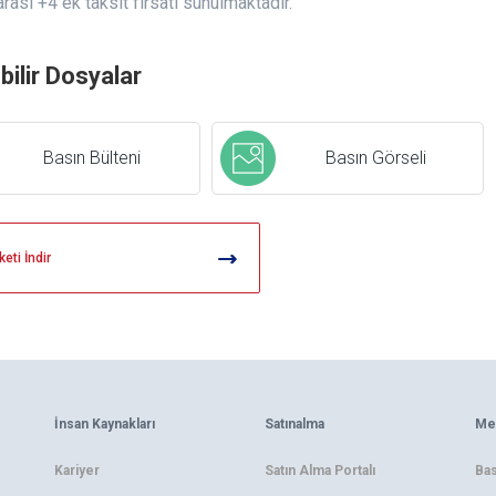
arası +4 ek taksit fırsatı sunulmaktadır.
ebilir Dosyalar
Basın Bülteni
Basın Görseli
eti İndir
İnsan Kaynakları
Satınalma
Me
Kariyer
Satın Alma Portalı
Bas