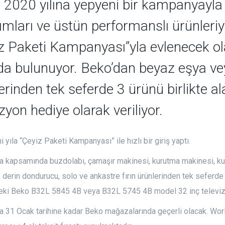
 2020 yılına yepyeni bir kampanyayla
ımları ve üstün performanslı ürünleriy
z Paketi Kampanyası”yla evlenecek ol
da bulunuyor. Beko’dan beyaz eşya vey
erinden tek seferde 3 ürünü birlikte al
izyon hediye olarak veriliyor.
i yıla “Çeyiz Paketi Kampanyası” ile hızlı bir giriş yaptı.
 kapsamında buzdolabı, çamaşır makinesi, kurutma makinesi, kur
 derin dondurucu, solo ve ankastre fırın ürünlerinden tek seferde 
eki Beko B32L 5845 4B veya B32L 5745 4B model 32 inç televizy
31 Ocak tarihine kadar Beko mağazalarında geçerli olacak. World