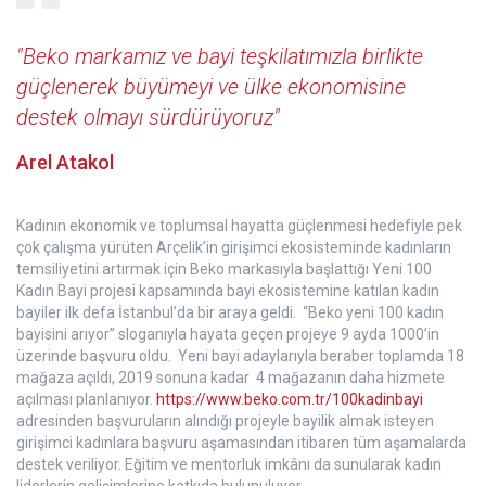
"Beko markamız ve bayi teşkilatımızla birlikte
güçlenerek büyümeyi ve ülke ekonomisine
destek olmayı sürdürüyoruz"
Arel Atakol
Kadının ekonomik ve toplumsal hayatta güçlenmesi hedefiyle pek
çok çalışma yürüten Arçelik’in girişimci ekosisteminde kadınların
temsiliyetini artırmak için Beko markasıyla başlattığı Yeni 100
Kadın Bayi projesi kapsamında bayi ekosistemine katılan kadın
bayiler ilk defa İstanbul’da bir araya geldi. “Beko yeni 100 kadın
bayisini arıyor” sloganıyla hayata geçen projeye 9 ayda 1000’in
üzerinde başvuru oldu. Yeni bayi adaylarıyla beraber toplamda 18
mağaza açıldı, 2019 sonuna kadar 4 mağazanın daha hizmete
açılması planlanıyor.
https://www.beko.com.tr/100kadinbayi
adresinden başvuruların alındığı projeyle bayilik almak isteyen
girişimci kadınlara başvuru aşamasından itibaren tüm aşamalarda
destek veriliyor. Eğitim ve mentorluk imkânı da sunularak kadın