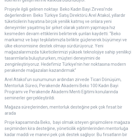
liderlerin gelişimlerine katkıda bulunuluyor.
Projeyle ilgili gelinen noktayı Beko Kadın Bayi Zirvesi’nde
değerlendiren Beko Türkiye Satış Direktörü Arel Atakol, yıllardır
tüketicilerin hayatına birçok yenilik katmış ve onlara yeni
deneyimler yaşatmış bir şirket olarak yatırım yapmaya hız
kesmeden devam ettiklerini belirterek şunları kaydetti: “Beko
markamız ve bayi teşkilatımızla birlikte güçlenerek büyümeyi ve
ülke ekonomisine destek olmayı sürdürüyoruz. Yeni
mağazalarımızda tüketicilerimizi yüksek teknolojiye sahip yenilikçi
tasarımlarla buluştururken, müşteri deneyimini de
zenginleştiriyoruz. Hedefimiz Türkiye’nin her noktasına modern
perakende mağazaları kazandırmak”
Arel Atakol’un sunumunun ardından zirvede Ticari Dönüşüm,
Mentorluk Süreci, Perakende Akademi Beko 100 Kadın Bayi
Programı ve Perakende Akademi Menti Eğitimi konularında
seminerler gerçekleştirildi.
Mağaza süreçlerinden, mentorluk desteğine pek çok fırsat bir
arada
Proje kapsamında Beko, bayi olmak isteyen girişimcilere mağaza
seçiminden kira desteğine, yöneticilik eğitimlerinden mentorluğa
kadar maddi ve manevi pek çok destek sağlıyor. Bu fırsatların bir