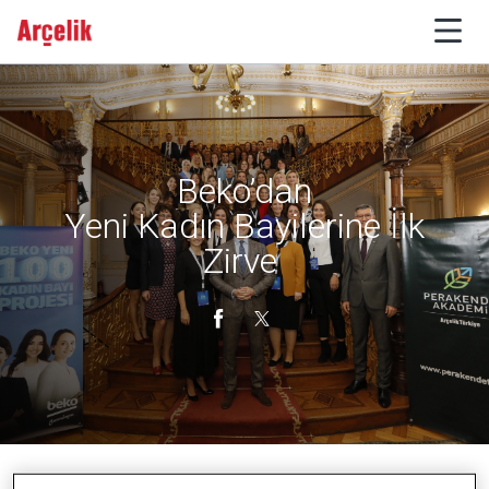
Beko’dan
Yeni Kadın Bayilerine İlk
Zirve