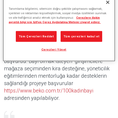
Tanımlama bilgilerini; sitemizin doğru şekilde çalışmasını sağlamak,
içerikleri ve reklamları kişiselleştirmek, sosyal medya özellikleri sunmak
Beko, Yeni 100 Kadın Bayi Projesi kapsamında
ve site trafiğimizi analiz etmek için kullanıyoruz.
Çerezlere ilişkin
ayrıntılı bilgi için lütfen Çerez Aydınlatma Metnini ziyaret ediniz.
bayi ekosistemine kattığı kadın bayilerini ilk kez
İstanbul’da gerçekleştirdiği zirvede buluşturdu.
Tüm Çerezleri Reddet
Tüm çerezleri kabul et
Bayi ekosisteminde kadınların temsiliyetini
artırmak amacıyla geçtiğimiz mart ayında
Çerezleri Yönet
başlayan projeye, 9 ayda 1000’in üzerinde kişi
başvurdu. Bayi olmak isteyen girişimcilere
mağaza seçiminden kira desteğine, yöneticilik
eğitimlerinden mentorluğa kadar desteklerin
sağlandığı projeye başvurular
https://www.beko.com.tr/100kadinbayi
adresinden yapılabiliyor.