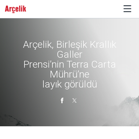
Arçelik, Birleşik Krallık
Galler
Prensi’nin Terra Carta
Mührü’ne
layık görüldü