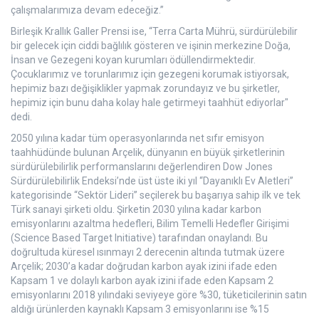
çalışmalarımıza devam edeceğiz.”
Birleşik Krallık Galler Prensi ise, “Terra Carta Mührü, sürdürülebilir
bir gelecek için ciddi bağlılık gösteren ve işinin merkezine Doğa,
İnsan ve Gezegeni koyan kurumları ödüllendirmektedir.
Çocuklarımız ve torunlarımız için gezegeni korumak istiyorsak,
hepimiz bazı değişiklikler yapmak zorundayız ve bu şirketler,
hepimiz için bunu daha kolay hale getirmeyi taahhüt ediyorlar"
dedi.
2050 yılına kadar tüm operasyonlarında net sıfır emisyon
taahhüdünde bulunan Arçelik, dünyanın en büyük şirketlerinin
sürdürülebilirlik performanslarını değerlendiren Dow Jones
Sürdürülebilirlik Endeksi’nde üst üste iki yıl “Dayanıklı Ev Aletleri”
kategorisinde “Sektör Lideri” seçilerek bu başarıya sahip ilk ve tek
Türk sanayi şirketi oldu. Şirketin 2030 yılına kadar karbon
emisyonlarını azaltma hedefleri, Bilim Temelli Hedefler Girişimi
(Science Based Target Initiative) tarafından onaylandı. Bu
doğrultuda küresel ısınmayı 2 derecenin altında tutmak üzere
Arçelik; 2030’a kadar doğrudan karbon ayak izini ifade eden
Kapsam 1 ve dolaylı karbon ayak izini ifade eden Kapsam 2
emisyonlarını 2018 yılındaki seviyeye göre %30, tüketicilerinin satın
aldığı ürünlerden kaynaklı Kapsam 3 emisyonlarını ise %15