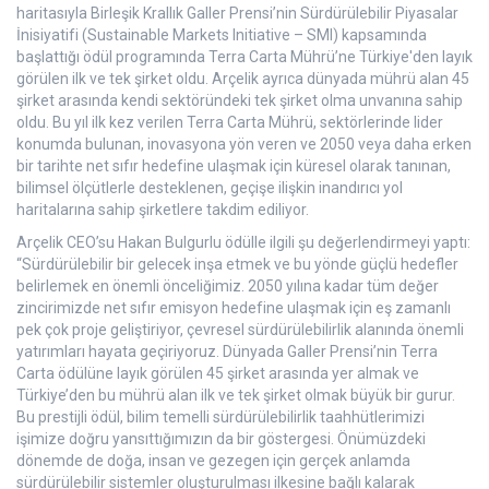
haritasıyla Birleşik Krallık Galler Prensi’nin Sürdürülebilir Piyasalar
İnisiyatifi (Sustainable Markets Initiative – SMI) kapsamında
başlattığı ödül programında Terra Carta Mührü’ne Türkiye'den layık
görülen ilk ve tek şirket oldu. Arçelik ayrıca dünyada mührü alan 45
şirket arasında kendi sektöründeki tek şirket olma unvanına sahip
oldu. Bu yıl ilk kez verilen Terra Carta Mührü, sektörlerinde lider
konumda bulunan, inovasyona yön veren ve 2050 veya daha erken
bir tarihte net sıfır hedefine ulaşmak için küresel olarak tanınan,
bilimsel ölçütlerle desteklenen, geçişe ilişkin inandırıcı yol
haritalarına sahip şirketlere takdim ediliyor.
Arçelik CEO’su Hakan Bulgurlu ödülle ilgili şu değerlendirmeyi yaptı:
“Sürdürülebilir bir gelecek inşa etmek ve bu yönde güçlü hedefler
belirlemek en önemli önceliğimiz. 2050 yılına kadar tüm değer
zincirimizde net sıfır emisyon hedefine ulaşmak için eş zamanlı
pek çok proje geliştiriyor, çevresel sürdürülebilirlik alanında önemli
yatırımları hayata geçiriyoruz. Dünyada Galler Prensi’nin Terra
Carta ödülüne layık görülen 45 şirket arasında yer almak ve
Türkiye’den bu mührü alan ilk ve tek şirket olmak büyük bir gurur.
Bu prestijli ödül, bilim temelli sürdürülebilirlik taahhütlerimizi
işimize doğru yansıttığımızın da bir göstergesi. Önümüzdeki
dönemde de doğa, insan ve gezegen için gerçek anlamda
sürdürülebilir sistemler oluşturulması ilkesine bağlı kalarak