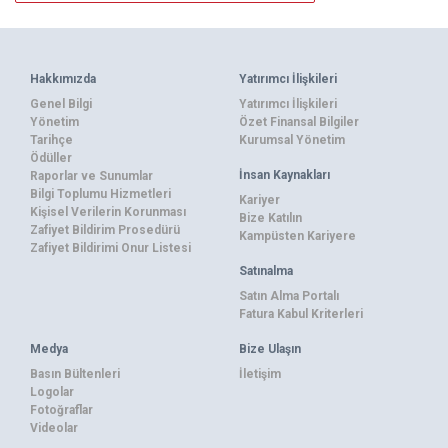
Hakkımızda
Yatırımcı İlişkileri
Genel Bilgi
Yatırımcı İlişkileri
Yönetim
Özet Finansal Bilgiler
Tarihçe
Kurumsal Yönetim
Ödüller
İnsan Kaynakları
Raporlar ve Sunumlar
Bilgi Toplumu Hizmetleri
Kariyer
Kişisel Verilerin Korunması
Bize Katılın
Zafiyet Bildirim Prosedürü
Kampüsten Kariyere
Zafiyet Bildirimi Onur Listesi
Satınalma
Satın Alma Portalı
Fatura Kabul Kriterleri
Medya
Bize Ulaşın
Basın Bültenleri
İletişim
Logolar
Fotoğraflar
Videolar