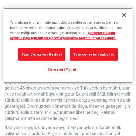
Arçelik, Birleşik Krallık Galler Prensi’nin Sürdürülebilir Piyasalar
Tanımlama bilgilerini; sitemizin doğru şekilde çalışmasını sağlamak,
İnisiyatifi kapsamında iklim değişikliği ile mücadele etmeyi somut
içerikleri ve reklamları kişiselleştirmek, sosyal medya özellikleri sunmak
hedeflerle taahhüt eden şirketlere takdim ettiği ‘Terra Carta
ve site trafiğimizi analiz etmek için kullanıyoruz.
Çerezlere ilişkin
Mührü’ne layık görüldü. Dünyada bu ödüle layık görülen 45
ayrıntılı bilgi için lütfen Çerez Aydınlatma Metnini ziyaret ediniz.
şirketten biri olan Arçelik’in CEO’su Hakan Bulgurlu, “Sürdürülebilir
bir gelecek inşa etmek ve bu yönde güçlü hedefler belirlemek en
Tüm Çerezleri Reddet
Tüm çerezleri kabul et
önemli önceliğimiz.
2050 yılına kadar tüm değer zincirimizde net sıfır emisyon
Çerezleri Yönet
hedefine ulaşmak için eş zamanlı pek çok proje geliştiriyor,
çevresel sürdürülebilirlik alanında önemli yatırımları hayata
geçiriyoruz. Dünyada Galler Prensi’nin Terra Carta ödülüne layık
görülen 45 şirket arasında yer almak ve Türkiye’den bu mührü alan
ilk ve tek şirket olmak büyük bir gurur. Bu prestijli ödül, bilim temelli
sürdürülebilirlik taahhütlerimizi işimize doğru yansıttığımızın da bir
göstergesi. Önümüzdeki dönemde de doğa, insan ve gezegen için
sürdürülebilir sistemler oluşturulması ilkesine bağlı kalarak
çalışmalarımıza devam edeceğiz” dedi.
“Dünyaya Saygılı, Dünyada Saygın” vizyonuyla sürdürülebilirlik
çalışmalarını sürdüren Arçelik, hedeflediği net sıfır karbon yol