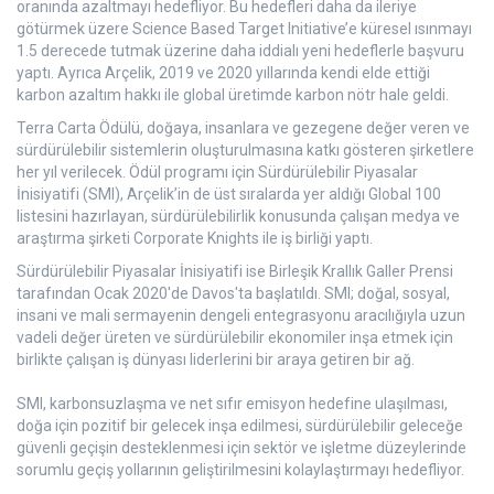
oranında azaltmayı hedefliyor. Bu hedefleri daha da ileriye
götürmek üzere Science Based Target Initiative’e küresel ısınmayı
1.5 derecede tutmak üzerine daha iddialı yeni hedeflerle başvuru
yaptı. Ayrıca Arçelik, 2019 ve 2020 yıllarında kendi elde ettiği
karbon azaltım hakkı ile global üretimde karbon nötr hale geldi.
Terra Carta Ödülü, doğaya, insanlara ve gezegene değer veren ve
sürdürülebilir sistemlerin oluşturulmasına katkı gösteren şirketlere
her yıl verilecek. Ödül programı için Sürdürülebilir Piyasalar
İnisiyatifi (SMI), Arçelik’in de üst sıralarda yer aldığı Global 100
listesini hazırlayan, sürdürülebilirlik konusunda çalışan medya ve
araştırma şirketi Corporate Knights ile iş birliği yaptı.
Sürdürülebilir Piyasalar İnisiyatifi ise Birleşik Krallık Galler Prensi
tarafından Ocak 2020'de Davos'ta başlatıldı. SMI; doğal, sosyal,
insani ve mali sermayenin dengeli entegrasyonu aracılığıyla uzun
vadeli değer üreten ve sürdürülebilir ekonomiler inşa etmek için
birlikte çalışan iş dünyası liderlerini bir araya getiren bir ağ.
SMI, karbonsuzlaşma ve net sıfır emisyon hedefine ulaşılması,
doğa için pozitif bir gelecek inşa edilmesi, sürdürülebilir geleceğe
güvenli geçişin desteklenmesi için sektör ve işletme düzeylerinde
sorumlu geçiş yollarının geliştirilmesini kolaylaştırmayı hedefliyor.