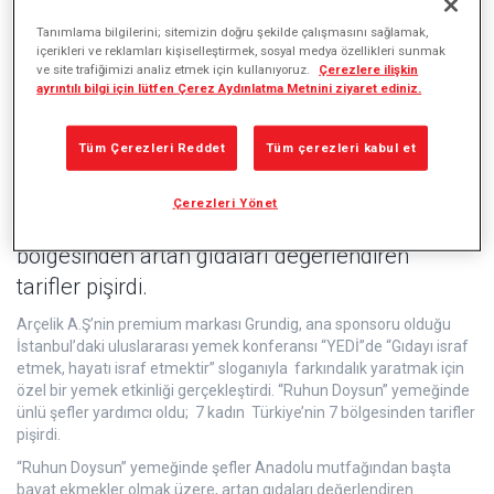
Tanımlama bilgilerini; sitemizin doğru şekilde çalışmasını sağlamak,
içerikleri ve reklamları kişiselleştirmek, sosyal medya özellikleri sunmak
Doğaya dönük yaşama ilham vermek ve israfı
ve site trafiğimizi analiz etmek için kullanıyoruz.
Çerezlere ilişkin
ayrıntılı bilgi için lütfen Çerez Aydınlatma Metnini ziyaret ediniz.
azaltmak için “Ruhun Doysun” projesini
başlatan Grundig markası, ana sponsoru
Tüm Çerezleri Reddet
Tüm çerezleri kabul et
olduğu uluslararası yemek konferansı “YEDİ”de
bir yemek etkinliği düzenledi. “Ruhun Doysun”
Çerezleri Yönet
yemeğinde; 7 kadın şef, Türkiye’nin yedi
bölgesinden artan gıdaları değerlendiren
tarifler pişirdi.
Arçelik A.Ş’nin premium markası Grundig, ana sponsoru olduğu
İstanbul’daki uluslararası yemek konferansı “YEDİ”de “Gıdayı israf
etmek, hayatı israf etmektir” sloganıyla farkındalık yaratmak için
özel bir yemek etkinliği gerçekleştirdi. “Ruhun Doysun” yemeğinde
ünlü şefler yardımcı oldu; 7 kadın Türkiye’nin 7 bölgesinden tarifler
pişirdi.
“Ruhun Doysun” yemeğinde şefler Anadolu mutfağından başta
bayat ekmekler olmak üzere, artan gıdaları değerlendiren