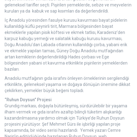
geleneksel tarifler seçti. Pişirilen yemeklerde, sebze ve meyvelerin
kuruları ya da kabuk ve sap kısımları da değerlendirildi.
İç Anadolu yöresinden fasulye kurusu kavurması bayat pidelerin
kullanıldığı küflü peynirli tirit, Marmara bölgesinden bayat
ekmeklerle yapılan pisik köftesi ve ekmek tatlısı, Karadeniz’den
karpuz kabuğu yemeği ve salatalık kabuğu kurusu kavurması,
Doğu Anadolu’dan Labada otlarının kullanıldığı çorba, yabani erik
ve ekmekle yapılan tamas, Güney Doğu Anadolu mutfağından
artan kemiklerin değerlendirildiği Hades çorbası ve Ege
bölgesinden yabani ot kavurma etkinlikte pişirilerin yemeklerden
bazıları.
Anadolu mutfağının gıda israfını önleyen örneklerinin sergilendiği
etkinlikte, geleneksel yaşama ve doğaya dönüşün önemine dikkat
çekilirken, yemekler büyük beğeni topladı.
“Ruhun Doysun” Projesi
Grundig markası, doğayla bütünleşmiş, sürdürülebilir bir yaşama
ilham vermek ve gıda israfını azaltıp bilinçli tüketim alışkanlığı
kazandırılmasına yardımcı olmak için Türkiye’de Ruhun Doysun
projesini yürütüyor. Şef Mehmet Gürs ile işbirliği yapılan proje
kapsamında, bir video serisi hazırlandı. Yemek yazarı Cemre
Narin’in editörlüğünde hazırlanan Ruhun Doysun, web