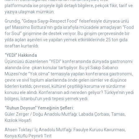
platformunda ise projeyle ilgili detaylı bilgilere, pekçok fikir, tarif ve
yazıya ulaşmak mümkün.
Grundig, “Gıdaya Saygı-Respect Food” felsefesiyle dünyaca ünlü
şef Massimo Bottura’nın gıda israfıyla mücadele amaçlayan “Food
for Soul” girişimine de destek veriyor. Bu girişim çerçevesinde bir
yılda açılan aşevleri ve yapılan yemek etkinliklerinde 25 ton gıda
israftan kurtarıldı.
“YEDİ” Hakkında
Üçüncüsü düzenlenen “YEDİ” konferansında dünyada gastronomi
alanında öne çıkan konular tartışılıyor. Bu yıl Sakıp Sabancı
Müzesi’nde “Yok olma” temasıyla yapılan konferansa gastronomi,
çevre ve sivil toplum alanlarında önde gelen isimler ve düşünce
liderleri katıldı; çevresel, kültürel çeşitliliği koruma ve sürdürme
konusu ele alındı. Konferansın adı nereden geliyor? Türkiye’nin yedi
bölgesi, İstanbul’un yedi tepesi yemek yedi.
“Ruhun Doysun” Yemeğinin Şefleri:
Güler Zerger / Doğu Anadolu Mutfağı: Labada Çorbası, Tamas,
Kızılcık Hoşafı
Ahsen Toktay/ İç Anadolu Mutfağı: Fasulye Kurusu Kavurması,
Konya Küflü Peynirli Tirit