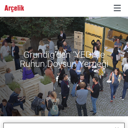
Grundig’den ‘YEDİ’de
Ruhun Doysun Yemeği