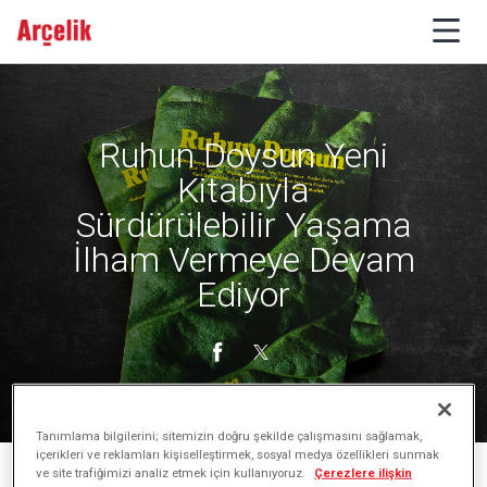
Ruhun Doysun Yeni
Kitabıyla
Sürdürülebilir Yaşama
İlham Vermeye Devam
Ediyor
Tanımlama bilgilerini; sitemizin doğru şekilde çalışmasını sağlamak,
içerikleri ve reklamları kişiselleştirmek, sosyal medya özellikleri sunmak
ve site trafiğimizi analiz etmek için kullanıyoruz.
Çerezlere ilişkin