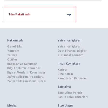
Tüm Paketi İndir
Hakkımızda
Yatırımcı İlişkileri
Genel Bilgi
Yatırımcı İlişkileri
Yönetim
Özet Finansal Bilgiler
Tarihçe
Kurumsal Yönetim
Ödüller
İnsan Kaynakları
Raporlar ve Sunumlar
Bilgi Toplumu Hizmetleri
Kariyer
Kişisel Verilerin Korunması
Bize Katılın
Zafiyet Bildirim Prosedürü
Kampüsten Kariyere
Zafiyet Bildirimi Onur Listesi
Satınalma
Satın Alma Portalı
Fatura Kabul Kriterleri
Medya
Bize Ulaşın