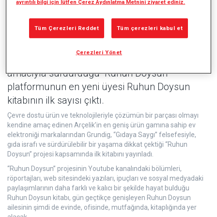
ayrıntılı bilgi için lütfen Çerez Aydınlatma Metnini ziyaret ediniz.
Tüm Çerezleri Reddet
Tüm çerezleri kabul et
Arçelik’in üst segment markası Grundig’in
tüketim bilinci oluşturmak, israfı azaltmak ve
Çerezleri Yönet
doğaya dönük bir yaşama ilham vermek
amacıyla sürdürdüğü “Ruhun Doysun”
platformunun en yeni üyesi Ruhun Doysun
kitabının ilk sayısı çıktı.
Çevre dostu ürün ve teknolojileriyle çözümün bir parçası olmayı
kendine amaç edinen Arçelik’in en geniş ürün gamına sahip ev
elektroniği markalarından Grundig, “Gıdaya Saygı” felsefesiyle,
gıda israfı ve sürdürülebilir bir yaşama dikkat çektiği “Ruhun
Doysun” projesi kapsamında ilk kitabını yayınladı.
“Ruhun Doysun” projesinin Youtube kanalındaki bölümleri,
röportajları, web sitesindeki yazıları, ipuçları ve sosyal medyadaki
paylaşımlarının daha farklı ve kalıcı bir şekilde hayat bulduğu
Ruhun Doysun kitabı, gün geçtikçe genişleyen Ruhun Doysun
ailesinin şimdi de evinde, ofisinde, mutfağında, kitaplığında yer