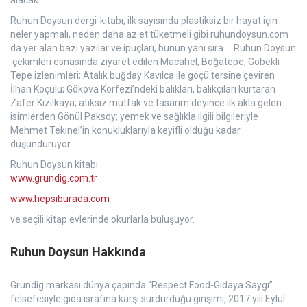
alacak.
Ruhun Doysun dergi-kitabı, ilk sayısında plastiksiz bir hayat için
neler yapmalı, neden daha az et tüketmeli gibi ruhundoysun.com
da yer alan bazı yazılar ve ipuçları, bunun yanı sıra Ruhun Doysun
çekimleri esnasında ziyaret edilen Macahel, Boğatepe, Göbekli
Tepe izlenimleri; Atalık buğday Kavılca ile göçü tersine çeviren
İlhan Koçulu; Gökova Körfezi’ndeki balıkları, balıkçıları kurtaran
Zafer Kızılkaya; atıksız mutfak ve tasarım deyince ilk akla gelen
isimlerden Gönül Paksoy; yemek ve sağlıkla ilgili bilgileriyle
Mehmet Tekinel’in konukluklarıyla keyifli olduğu kadar
düşündürüyor.
Ruhun Doysun kitabı
www.grundig.com.tr
www.hepsiburada.com
ve seçili kitap evlerinde okurlarla buluşuyor.
Ruhun Doysun Hakkında
Grundig markası dünya çapında “Respect Food-Gıdaya Saygı”
felsefesiyle gıda israfına karşı sürdürdüğü girişimi, 2017 yılı Eylül