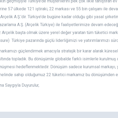
kın geçmişiyle Türkiye’de müşterilerini pek çok ilkle tanıştıran ev t
erine 57 ülkede 121 iştiraki, 22 markası ve 55 bin çalışanı ile dev
 Arçelik A.Ş.’dir. Türkiye’de bugüne kadar olduğu gibi yasal şirketi
azarlama A.Ş. (Arçelik Türkiye) ile faaliyetlerimize devam edeceğiz
Arçelik başta olmak üzere yerel değer yaratan tüm tüketici marka
isure) Türkiye pazarında güçlü liderliğimizi ve yatırımlarımızı sür
arkamızı güçlendirmek amacıyla stratejik bir karar alarak küres
ltında topladık. Bu dönüşümle globalde farklı isimlerle kurulmuş o
önüşmesi hedeflenmektedir. Dönüşüm sadece kurumsal markayı, ya
nelinde sahip olduğumuz 22 tüketici markamız bu dönüşümden e
a Saygıyla Duyurulur,