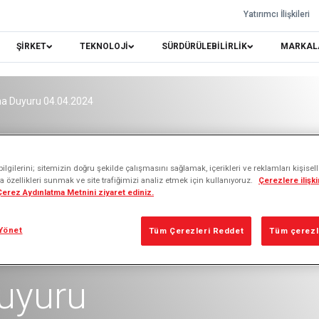
Yatırımcı İlişkileri
ŞİRKET
TEKNOLOJİ
SÜRDÜRÜLEBİLİRLİK
MARKAL
 Duyuru 04.04.2024
lgilerini; sitemizin doğru şekilde çalışmasını sağlamak, içerikleri ve reklamları kişisel
 özellikleri sunmak ve site trafiğimizi analiz etmek için kullanıyoruz.
Çerezlere ilişkin
 Çerez Aydınlatma Metnini ziyaret ediniz.
Yönet
Tüm Çerezleri Reddet
Tüm çerezle
uyuru