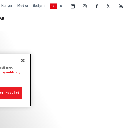
Kariyer
Medya
İletişim
TR
AR
leştirmek,
 ayrıntılı bilgi
ri kabul et