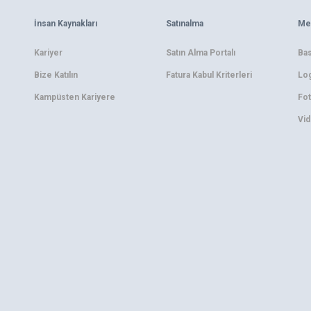
İnsan Kaynakları
Satınalma
Me
Kariyer
Satın Alma Portalı
Bas
Bize Katılın
Fatura Kabul Kriterleri
Log
Kampüsten Kariyere
Fot
Vid