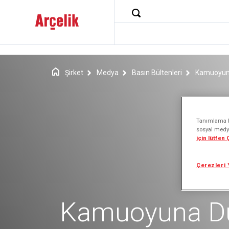
Şirket
Medya
Basın Bültenleri
Kamuoyuna
Tanımlama bi
sosyal medya
için lütfen
Çerezleri 
Kamuoyuna D