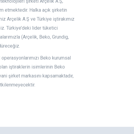
eknolojileri şirketi Arçelik A.Ş,
am etmektedir. Halka açık şirketin
miz Arçelik A.Ş ve Türkiye iştirakımız
. Türkiye’deki lider tüketici
larımızla (Arçelik, Beko, Grundig,
düreceğiz.
el operasyonlarımızı Beko kurumsal
lan iştiraklerin isimlerinin Beko
ni şirket markasını kapsamaktadır,
tkilenmeyecektir.