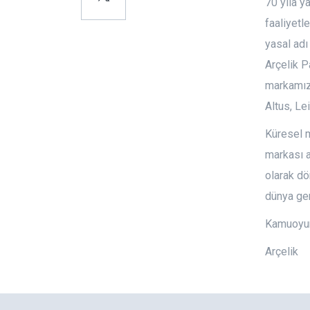
70 yıla ya
faaliyetl
yasal adı
Arçelik P
markamız 
Altus, Le
Küresel m
markası a
olarak d
dünya ge
Kamuoyun
Arçelik