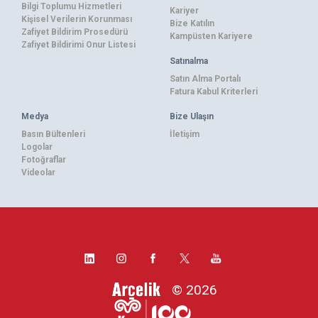
Bilgi Toplumu Hizmetleri
Kariyer
Kişisel Verilerin Korunması
Bize Katılın
Zafiyet Bildirim Prosedürü
Kampüsten Kariyere
Zafiyet Bildirimi Onur Listesi
Satınalma
Satın Alma Portalı
Fatura Kabul Kriterleri
Medya
Bize Ulaşın
Basın Bültenleri
İletişim
Logolar
Fotoğraflar
Videolar
© 2026