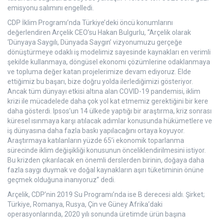
emisyonu salımını engelledi.
CDP İklim Programı’nda Türkiye’deki öncü konumlarını
değerlendiren Arçelik CEO’su Hakan Bulgurlu, “Arçelik olarak
‘Dünyaya Saygılı, Dünyada Saygın’ vizyonumuzu gerçeğe
dönüştürmeye odaklı iş modelimiz sayesinde kaynakları en verimli
şekilde kullanmaya, döngüsel ekonomi çözümlerine odaklanmaya
ve topluma değer katan projelerimize devam ediyoruz. Elde
ettiğimiz bu başarı, bize doğru yolda ilerlediğimizi gösteriyor.
Ancak tüm dünyayı etkisi altına alan COVID-19 pandemisi, iklim
krizi ile mücadelede daha çok yol kat etmemiz gerektiğini bir kere
daha gösterdi. Ipsos’un 14 ülkede yaptığı bir araştırma, kriz sonrası
küresel ısınmaya karşı atılacak adımlar konusunda hükümetlere ve
iş dünyasına daha fazla baskı yapılacağını ortaya koyuyor.
Araştırmaya katılanların yüzde 65’i ekonomik toparlanma
sürecinde iklim değişikliği konusunun önceliklendirilmesini istiyor.
Bu krizden çıkarılacak en önemli derslerden birinin, doğaya daha
fazla saygı duymak ve doğal kaynakların aşırı tüketiminin önüne
geçmek olduğuna inanıyoruz” dedi.
Arçelik, CDP’nin 2019 Su Programı’nda ise B derecesi aldı. Şirket;
Türkiye, Romanya, Rusya, Çin ve Güney Afrika’daki
operasyonlarında, 2020 yılı sonunda üretimde ürün başına