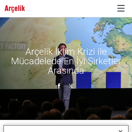
Arçelik İklim Krizi ile
Mücadelede En İyi Şirketler
Arasında