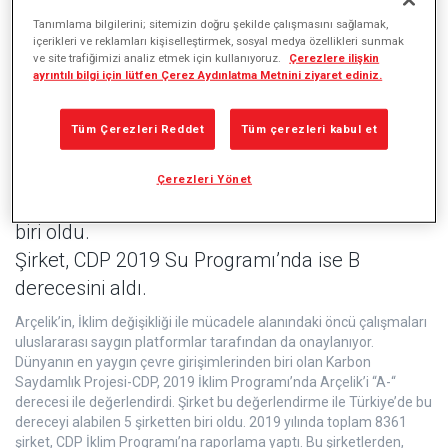
Tanımlama bilgilerini; sitemizin doğru şekilde çalışmasını sağlamak,
içerikleri ve reklamları kişiselleştirmek, sosyal medya özellikleri sunmak
ve site trafiğimizi analiz etmek için kullanıyoruz.
Çerezlere ilişkin
Arçelik, iklim değişikliğiyle mücadele alanındaki
ayrıntılı bilgi için lütfen Çerez Aydınlatma Metnini ziyaret ediniz.
çalışmalarıyla dünyanın en önemli çevre
girişimlerinden biri olan Karbon Saydamlık
Tüm Çerezleri Reddet
Tüm çerezleri kabul et
Projesi’nin (Carbon Disclosure Project-CDP)
2019 İklim Programı’nda A- derecesi alarak
Çerezleri Yönet
Türkiye’de en yüksek dereceyi alan şirketlerden
biri oldu.
Şirket, CDP 2019 Su Programı’nda ise B
derecesini aldı.
Arçelik’in, İklim değişikliği ile mücadele alanındaki öncü çalışmaları
uluslararası saygın platformlar tarafından da onaylanıyor.
Dünyanın en yaygın çevre girişimlerinden biri olan Karbon
Saydamlık Projesi-CDP, 2019 İklim Programı’nda Arçelik’i “A-“
derecesi ile değerlendirdi. Şirket bu değerlendirme ile Türkiye’de bu
dereceyi alabilen 5 şirketten biri oldu. 2019 yılında toplam 8361
şirket, CDP İklim Programı’na raporlama yaptı. Bu şirketlerden,