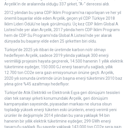
Arçelik’in de aralarında olduğu 337 şirket, “A-“ derecesi aldı.
2012 yılından bu yana CDP İklim Programı’na raporlayan ve her yıl
önemli başarılar elde eden Arçelik, geçen yıl CDP Türkiye 2018
İklim Lideri Ödülü’ne layık görülmüştü. Üç kez CDP İklim Global A
Listesi’nde yer alan Arçelik, 2017 yılında hem CDP İklim Programı
hem de CDP Su Programı’nda Global A Listesi’nde yer alarak
dünyada bu başarıyı elde eden 25 şirketten biri oldu.
Türkiye’de 2025 yılı itibari ile üretimde karbon nötr olmayı
hedefleyen Arçelik, sadece 2019 yılında yaklaşık 300 enerji
verimliliği projesini hayata geçirerek, 14.500 hanenin 1 yıllık elektrik
tüketimine eşdeğer, 150.000 GJ enerji tasarrufu sağladı, yıllık
12.700 ton CO2e sera gazı emisyonunun önüne geçti. Arçelik,
2020 yılı sonunda üretimde ürün başına enerji tüketimini 2010 baz
yılına göre %45 azaltmayı hedefliyor.
Türkiye’de Atık Elektrikli ve Elektronik Eşya geri dönüşüm tesisleri
olan tek sanayi şirketi konumundaki Arçelik, geri dönüşüm
kampanyaları sayesinde, piyasadan markası ne olursa olsun
topladığı yüksek enerji tüketen eski ürünlerin, enerji verimli yeni
ürünler ile değişimiyle 2014 yılından bu yana yaklaşık 94 bin
hanenin bir yıllık elektrik tüketimine eşdeğer, 299 GWh enerji
tasarrufu sağladı. Bu sayede yaklaşık 143.000 ton CO2e sera gazı