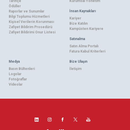
Tarihçe
Kurumsal Yönetim
Ödüller
İnsan Kaynakları
Raporlar ve Sunumlar
Bilgi Toplumu Hizmetleri
Kariyer
Kişisel Verilerin Korunması
Bize Katılın
Zafiyet Bildirim Prosedürü
Kampüsten Kariyere
Zafiyet Bildirimi Onur Listesi
Satınalma
Satın Alma Portalı
Fatura Kabul Kriterleri
Medya
Bize Ulaşın
Basın Bültenleri
İletişim
Logolar
Fotoğraflar
Videolar