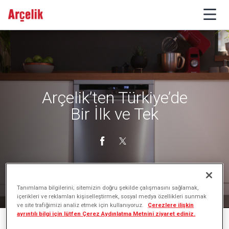
Arçelik’ten Türkiye’de
Bir İlk ve Tek
Tanımlama bilgilerini; sitemizin doğru şekilde çalışmasını sağlamak,
içerikleri ve reklamları kişiselleştirmek, sosyal medya özellikleri sunmak
ve site trafiğimizi analiz etmek için kullanıyoruz.
Çerezlere ilişkin
ayrıntılı bilgi için lütfen Çerez Aydınlatma Metnini ziyaret ediniz.