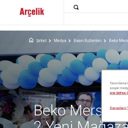
Şirket
Medya
Basın Bültenleri
Beko Mers
Tanımlama bi
sosyal medya
için lütfen
Beko Mersin’d
Çerezleri 
2 Yeni Mağaza