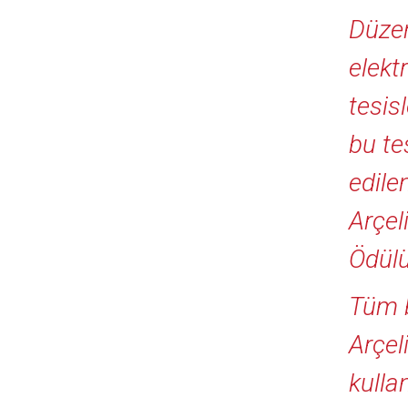
Düzen
elekt
tesis
bu te
edilen
Arçel
Ödülü
Tüm b
Arçel
kulla