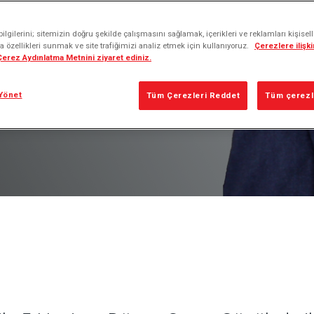
nomi Uygulamaları
lgilerini; sitemizin doğru şekilde çalışmasını sağlamak, içerikleri ve reklamları kişisel
 özellikleri sunmak ve site trafiğimizi analiz etmek için kullanıyoruz.
Çerezlere ilişkin
 Çerez Aydınlatma Metnini ziyaret ediniz.
Yönet
Tüm Çerezleri Reddet
Tüm çerezle