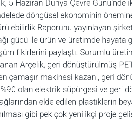
ik, 5 Haziran Dünya Çevre Günü’nde ikl
elede döngüsel ekonominin önemine d
rülebilirlik Raporunu yayınlayan şirke
ğı gücü ile ürün ve üretimde hayata geç
üm fikirlerini paylaştı. Sorumlu üret
anan Arçelik, geri dönüştürülmüş PET 
len çamaşır makinesi kazanı, geri dön
 %90 olan elektrik süpürgesi ve geri 
 ağlarından elde edilen plastiklerin be
nılması gibi pek çok yenilikçi proje geliş