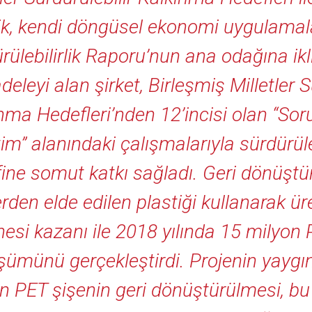
ik, kendi döngüsel ekonomi uygulamalar
rülebilirlik Raporu’nun ana odağına ikli
eleyi alan şirket, Birleşmiş Milletler S
nma Hedefleri’nden 12’incisi olan “So
im” alanındaki çalışmalarıyla sürdürül
ine somut katkı sağladı. Geri dönüşt
erden elde edilen plastiği kullanarak ür
esi kazanı ile 2018 yılında 15 milyon 
ümünü gerçekleştirdi. Projenin yaygın
n PET şişenin geri dönüştürülmesi, b