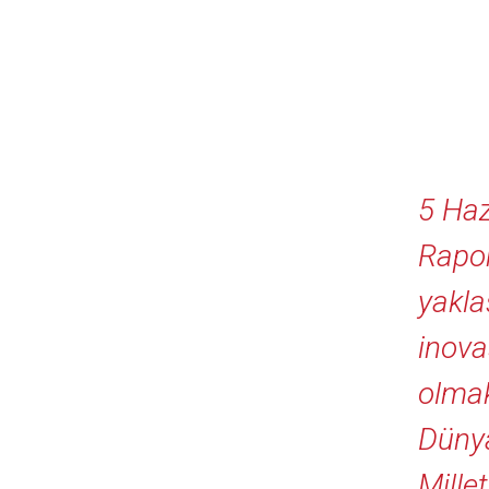
5 Haz
Rapor
yakla
inova
olmak
Dünya
Mille