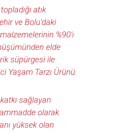
opladığı atık
şehir ve Bolu’daki
k malzemelerinin %90’ı
dönüşümünden elde
trik süpürgesi ile
ici Yaşam Tarzı Ürünü
katkı sağlayan
ar hammadde olarak
anı yüksek olan