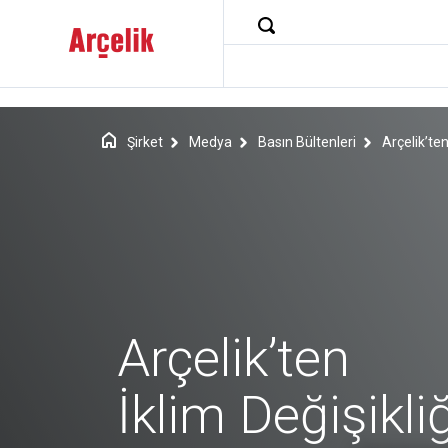
Şirket
Medya
Basın Bültenleri
Arçelik’te
Arçelik’ten
İklim Değişikli