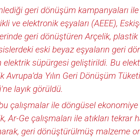
lediği geri dönüşüm kampanyaları ile t
rikli ve elektronik eşyaları (AEEE), Eski
lerinde geri dönüştüren Arçelik, plasti
sislerdeki eski beyaz eşyaların geri 
 elektrik süpürgesi geliştirildi. Bu elek
ik Avrupa’da Yılın Geri Dönüşüm Tüket
'ne layık görüldü.
u çalışmalar ile döngüsel ekonomiye 
ik, Ar-Ge çalışmaları ile atıkları tekr
narak, geri dönüştürülmüş malzeme or