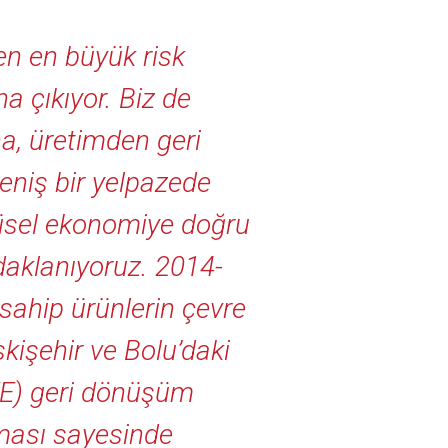
en en büyük risk
na çıkıyor. Biz de
, üretimden geri
niş bir yelpazede
güsel ekonomiye doğru
daklanıyoruz. 2014-
 sahip ürünlerin çevre
skişehir ve Bolu’daki
EEE) geri dönüşüm
ması sayesinde