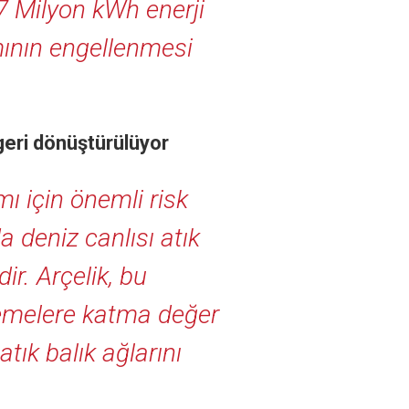
,7 Milyon kWh enerji
ının engellenmesi
 geri dönüştürülüyor
mı için önemli risk
a deniz canlısı atık
r. Arçelik, bu
zemelere katma değer
tık balık ağlarını