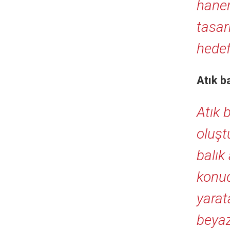
hanen
tasar
hedef
Atık b
Atık 
oluşt
balık
konud
yarat
beyaz