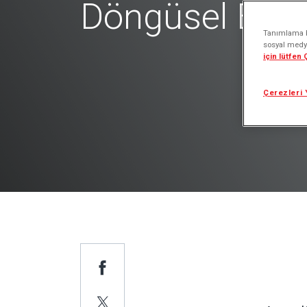
Döngüsel Eko
Tanımlama bi
sosyal medya
için lütfen
Çerezleri 