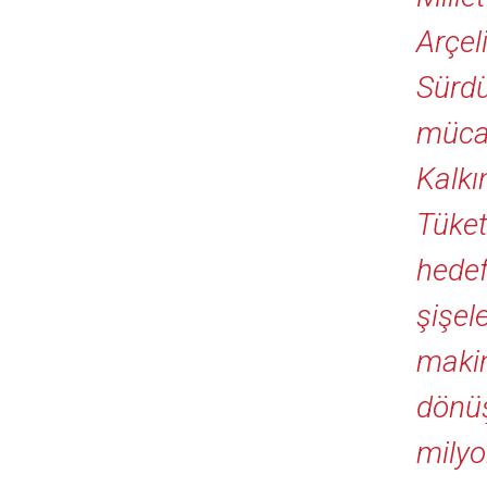
Arçel
Sürdü
mücad
Kalkı
Tüket
hedef
şişel
makin
dönüş
milyo