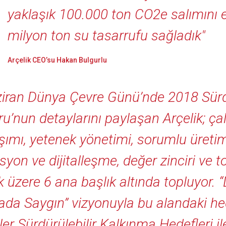
yaklaşık 100.000 ton CO2e salımını e
milyon ton su tasarrufu sağladık"
Arçelik CEO’su Hakan Bulgurlu
iran Dünya Çevre Günü’nde 2018 Sürdür
u’nun detaylarını paylaşan Arçelik; ça
şımı, yetenek yönetimi, sorumlu üretim
syon ve dijitalleşme, değer zinciri ve 
 üzere 6 ana başlık altında topluyor. 
da Saygın” vizyonuyla bu alandaki hed
tler Sürdürülebilir Kalkınma Hedefleri i