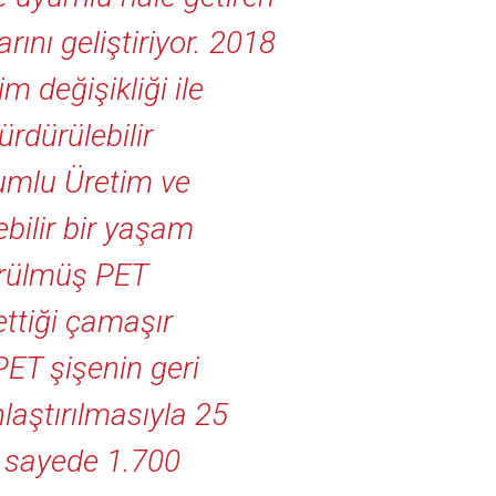
ını geliştiriyor. 2018
m değişikliği ile
ürdürülebilir
rumlu Üretim ve
ebilir bir yaşam
ürülmüş PET
ettiği çamaşır
PET şişenin geri
laştırılmasıyla 25
u sayede 1.700