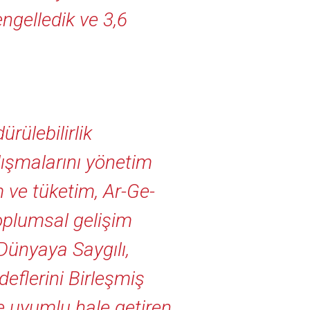
ngelledik ve 3,6
ülebilirlik
lışmalarını yönetim
 ve tüketim, Ar-Ge-
toplumsal gelişim
“Dünyaya Saygılı,
eflerini Birleşmiş
le uyumlu hale getiren