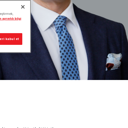
leştirmek,
 ayrıntılı bilgi
ri kabul et