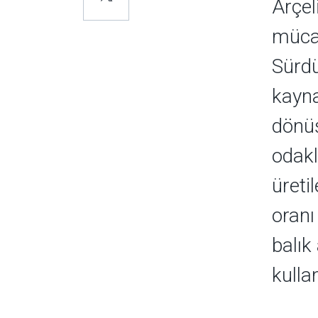
Arçel
mücad
Sürdü
kayna
dönüş
odakl
üreti
oranı
balık
kulla