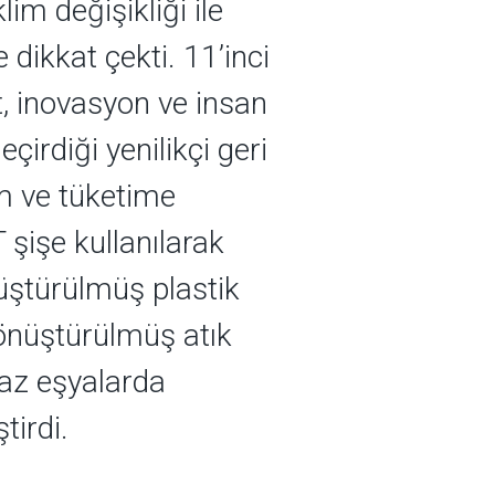
im değişikliği ile
ikkat çekti. 11’inci
t, inovasyon ve insan
irdiği yenilikçi geri
im ve tüketime
şişe kullanılarak
üştürülmüş plastik
dönüştürülmüş atık
yaz eşyalarda
tirdi.