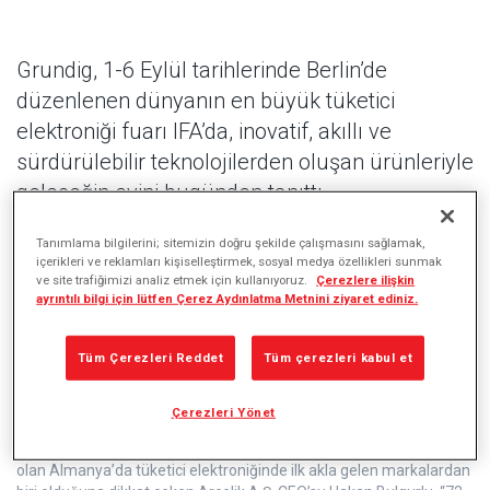
Grundig, 1-6 Eylül tarihlerinde Berlin’de
düzenlenen dünyanın en büyük tüketici
elektroniği fuarı IFA’da, inovatif, akıllı ve
sürdürülebilir teknolojilerden oluşan ürünleriyle
geleceğin evini bugünden tanıttı.
Ev elektroniği kategorisinde en geniş ürün yelpazesi sunan tek
Tanımlama bilgilerini; sitemizin doğru şekilde çalışmasını sağlamak,
Avrupalı marka olan Grundig, "Sürdürülebilir Ev 2.0" teması altında
içerikleri ve reklamları kişiselleştirmek, sosyal medya özellikleri sunmak
soğutucu, yıkayıcı, bulaşık, pişirici ve küçük ev aletleri alanındaki
ve site trafiğimizi analiz etmek için kullanıyoruz.
Çerezlere ilişkin
450 adet yenilikçi ürününü tüketicilerin beğenisine sunuyor.
ayrıntılı bilgi için lütfen Çerez Aydınlatma Metnini ziyaret ediniz.
Geleceğin teknolojileriyle sektöründe fark yaratan Grundig’in
fuarda öne çıkan ürünleri arasında; inovatif, akıllı sürdürülebilir
Tüm Çerezleri Reddet
Tüm çerezleri kabul et
teknolojilerden oluşan yeni nesil ürünleri yer alıyor. Grundig güçlü
tasarım mirasıyla, tüketicilerinin yaşamını kolaylaştıracak estetik,
Çerezleri Yönet
yenilikçi teknolojilerini harmanlıyor.
IFA’daki basın toplantısında, Grundig’in Avrupa’nın en büyük pazarı
olan Almanya’da tüketici elektroniğinde ilk akla gelen markalardan