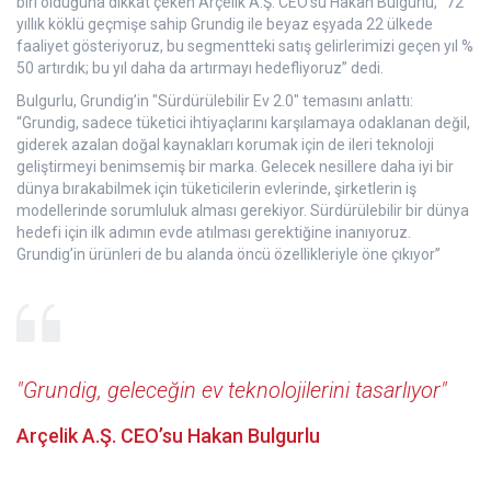
biri olduğuna dikkat çeken Arçelik A.Ş. CEO’su Hakan Bulgurlu, “72
yıllık köklü geçmişe sahip Grundig ile beyaz eşyada 22 ülkede
faaliyet gösteriyoruz, bu segmentteki satış gelirlerimizi geçen yıl %
50 artırdık; bu yıl daha da artırmayı hedefliyoruz” dedi.
Bulgurlu, Grundig’in "Sürdürülebilir Ev 2.0" temasını anlattı:
“Grundig, sadece tüketici ihtiyaçlarını karşılamaya odaklanan değil,
giderek azalan doğal kaynakları korumak için de ileri teknoloji
geliştirmeyi benimsemiş bir marka. Gelecek nesillere daha iyi bir
dünya bırakabilmek için tüketicilerin evlerinde, şirketlerin iş
modellerinde sorumluluk alması gerekiyor. Sürdürülebilir bir dünya
hedefi için ilk adımın evde atılması gerektiğine inanıyoruz.
Grundig’in ürünleri de bu alanda öncü özellikleriyle öne çıkıyor”
"Grundig, geleceğin ev teknolojilerini tasarlıyor"
Arçelik A.Ş. CEO’su Hakan Bulgurlu