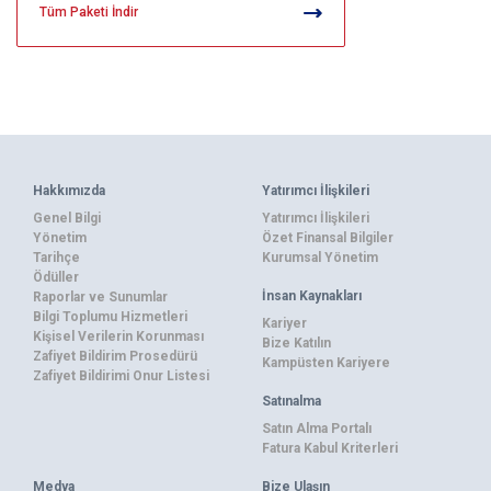
Tüm Paketi İndir
Hakkımızda
Yatırımcı İlişkileri
Genel Bilgi
Yatırımcı İlişkileri
Yönetim
Özet Finansal Bilgiler
Tarihçe
Kurumsal Yönetim
Ödüller
İnsan Kaynakları
Raporlar ve Sunumlar
Bilgi Toplumu Hizmetleri
Kariyer
Kişisel Verilerin Korunması
Bize Katılın
Zafiyet Bildirim Prosedürü
Kampüsten Kariyere
Zafiyet Bildirimi Onur Listesi
Satınalma
Satın Alma Portalı
Fatura Kabul Kriterleri
Medya
Bize Ulaşın