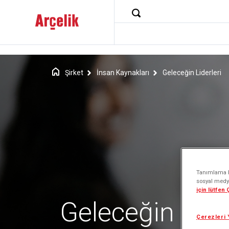
Şirket
İnsan Kaynakları
Geleceğin Liderleri
Tanımlama bi
sosyal medya
için lütfen
Geleceğin Lider
Çerezleri 