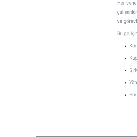
Her sene 
çalışanla
ve görevl
Bu geliş
Kür
Kap
Şir
Yön
Sür