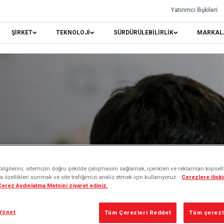
Yatırımcı İlişkileri
ŞİRKET
TEKNOLOJİ
SÜRDÜRÜLEBİLİRLİK
MARKAL
lgilerini; sitemizin doğru şekilde çalışmasını sağlamak, içerikleri ve reklamları kişisel
 özellikleri sunmak ve site trafiğimizi analiz etmek için kullanıyoruz.
Çerezlere ilişkin
 Çerez Aydınlatma Metnini ziyaret ediniz.
leri
Yönet
Tüm Çerezleri Reddet
Tüm çerezle