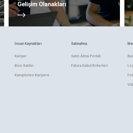
Gelişim Olanakları
İnsan Kaynakları
Satınalma
Me
Kariyer
Satın Alma Portalı
Bas
Bize Katılın
Fatura Kabul Kriterleri
Log
Kampüsten Kariyere
Fot
Vid