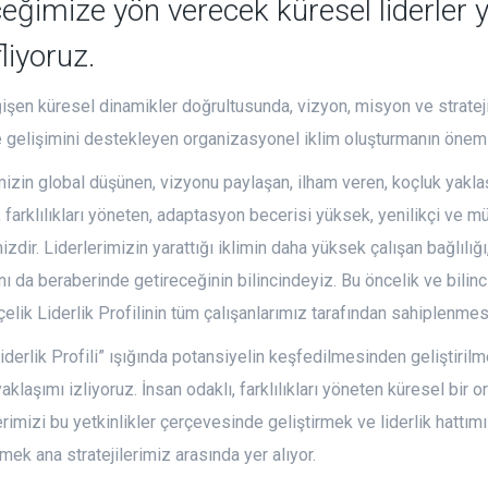
eğimize yön verecek küresel liderler y
liyoruz.
işen küresel dinamikler doğrultusunda, vizyon, misyon ve stratejil
e gelişimini destekleyen organizasyonel iklim oluşturmanın önemi
mizin global düşünen, vizyonu paylaşan, ilham veren, koçluk yaklaşı
, farklılıkları yöneten, adaptasyon becerisi yüksek, yenilikçi ve 
izdir. Liderlerimizin yarattığı iklimin daha yüksek çalışan bağlılığ
nı da beraberinde getireceğinin bilincindeyiz. Bu öncelik ve bilinci 
çelik Liderlik Profilinin tüm çalışanlarımız tarafından sahiplenmes
Liderlik Profili” ışığında potansiyelin keşfedilmesinden geliştiril
yaklaşımı izliyoruz. İnsan odaklı, farklılıkları yöneten küresel bir
erimizi bu yetkinlikler çerçevesinde geliştirmek ve liderlik hattı
mek ana stratejilerimiz arasında yer alıyor.