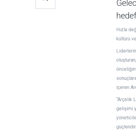
Gelec
hedef
Hızla değ
kültürü v
Liderleri
oluşturan
önceliğim
sonuçları
içeren Ar
“Arçelik 
gelişimi 
yöneticil
güçlendir