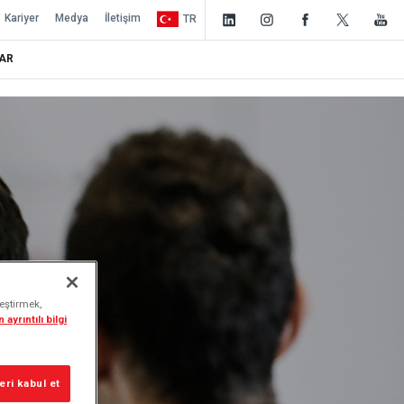
Kariyer
Medya
İletişim
TR
AR
leştirmek,
 ayrıntılı bilgi
ri kabul et