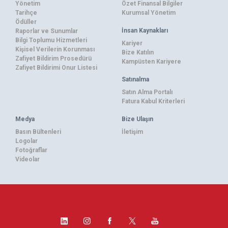
Yönetim
Özet Finansal Bilgiler
Tarihçe
Kurumsal Yönetim
Ödüller
İnsan Kaynakları
Raporlar ve Sunumlar
Bilgi Toplumu Hizmetleri
Kariyer
Kişisel Verilerin Korunması
Bize Katılın
Zafiyet Bildirim Prosedürü
Kampüsten Kariyere
Zafiyet Bildirimi Onur Listesi
Satınalma
Satın Alma Portalı
Fatura Kabul Kriterleri
Medya
Bize Ulaşın
Basın Bültenleri
İletişim
Logolar
Fotoğraflar
Videolar