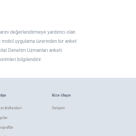
tlarını değerlendirmeye yardımcı olan
ere mobil uygulama üzerinden bir anket
jital Denetim Uzmanları anketi
imleri bilgilendirir.
dya
Bize Ulaşın
ın Bültenleri
İletişim
olar
oğraflar