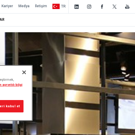
Kariyer
Medya
İletişim
TR
AR
leştirmek,
 ayrıntılı bilgi
ri kabul et