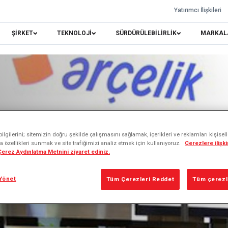
Yatırımcı İlişkileri
ŞİRKET
TEKNOLOJİ
SÜRDÜRÜLEBİLİRLİK
MARKAL
lgilerini; sitemizin doğru şekilde çalışmasını sağlamak, içerikleri ve reklamları kişisel
 özellikleri sunmak ve site trafiğimizi analiz etmek için kullanıyoruz.
Çerezlere ilişkin
 Çerez Aydınlatma Metnini ziyaret ediniz.
Yönet
Tüm Çerezleri Reddet
Tüm çerezle