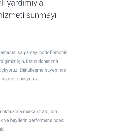
li yardımıyla
i hizmeti sunmayı
aşamasını sağlamayı hedeflemenin
diğimiz için, üstün donanımlı
açlıyoruz. Dijitalleşme sayesinde
li hizmet sunuyoruz.
oktalarına marka stratejileri
k ve bayilerin performansındaki
k.