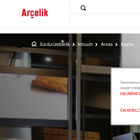
Sürdürülebilirlik
Intouch
Areas
Bayiler
Tanımlama bi
sosyal medya
için lütfen
Çerezleri 