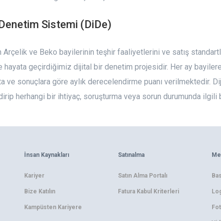
l Denetim Sistemi (DiDe)
 Arçelik ve Beko bayilerinin teşhir faaliyetlerini ve satış standar
e hayata geçirdiğimiz dijital bir denetim projesidir. Her ay bayil
a ve sonuçlara göre aylık derecelendirme puanı verilmektedir. Di
irip herhangi bir ihtiyaç, soruşturma veya sorun durumunda ilgili bir
İnsan Kaynakları
Satınalma
Me
Kariyer
Satın Alma Portalı
Bas
Bize Katılın
Fatura Kabul Kriterleri
Log
Kampüsten Kariyere
Fot