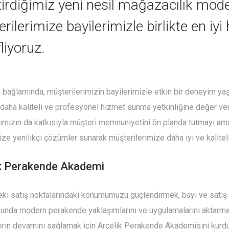
tirdiğimiz yeni nesil mağazacılık mode
rilerimize bayilerimizle birlikte en iy
liyoruz.
bağlamında, müşterilerimizin bayilerimizle etkin bir deneyim y
, daha kaliteli ve profesyonel hizmet sunma yetkinliğine değer ver
rımızın da katkısıyla müşteri memnuniyetini ön planda tutmayı am
ize yenilikçi çözümler sunarak müşterilerimize daha iyi ve kalite
k Perakende Akademi
eki satış noktalarındaki konumumuzu güçlendirmek, bayi ve satış n
unda modern perakende yaklaşımlarını ve uygulamalarını aktarma
rin devamını sağlamak için Arçelik Perakende Akademisini kurdu