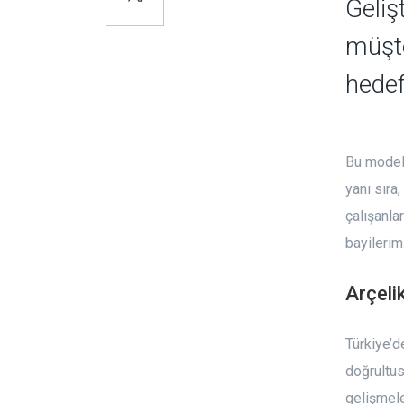
Geliş
müşte
hedef
Bu model 
yanı sıra
çalışanla
bayilerim
Arçeli
Türkiye’d
doğrultus
gelişmele