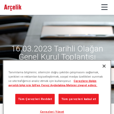
16.03.2023 Tarihli Olağan
Genel Kurul Toplantısı
Tanımlama bilgilerini; sitemizin doğru şekilde çalışmasını sağlamak,
içerikleri ve reklamları kişiselleştirmek, sosyal medya özellikleri sunmak
ve site trafiğimizi analiz etmek için kullanıyoruz.
Çerezlere ilişkin
ayrıntılı bilgi için lütfen Çerez Aydınlatma Metnini ziyaret ediniz.
Tüm Çerezleri Reddet
Tüm çerezleri kabul et
Çerezleri Yönet