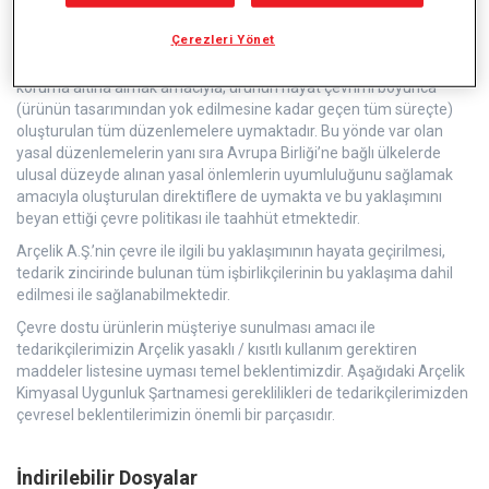
Çerezleri Yönet
Arçelik A.Ş., dünyada giderek bozulmakta olan ekolojik dengeleri
koruma altına almak amacıyla, ürünün hayat çevrimi boyunca
(ürünün tasarımından yok edilmesine kadar geçen tüm süreçte)
oluşturulan tüm düzenlemelere uymaktadır. Bu yönde var olan
yasal düzenlemelerin yanı sıra Avrupa Birliği’ne bağlı ülkelerde
ulusal düzeyde alınan yasal önlemlerin uyumluluğunu sağlamak
amacıyla oluşturulan direktiflere de uymakta ve bu yaklaşımını
beyan ettiği çevre politikası ile taahhüt etmektedir.
Arçelik A.Ş.’nin çevre ile ilgili bu yaklaşımının hayata geçirilmesi,
tedarik zincirinde bulunan tüm işbirlikçilerinin bu yaklaşıma dahil
edilmesi ile sağlanabilmektedir.
Çevre dostu ürünlerin müşteriye sunulması amacı ile
tedarikçilerimizin Arçelik yasaklı / kısıtlı kullanım gerektiren
maddeler listesine uyması temel beklentimizdir. Aşağıdaki Arçelik
Kimyasal Uygunluk Şartnamesi gereklilikleri de tedarikçilerimizden
çevresel beklentilerimizin önemli bir parçasıdır.
İndirilebilir Dosyalar