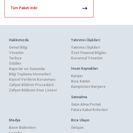
Tüm Paketi İndir
Hakkımızda
Yatırımcı İlişkileri
Genel Bilgi
Yatırımcı İlişkileri
Yönetim
Özet Finansal Bilgiler
Tarihçe
Kurumsal Yönetim
Ödüller
İnsan Kaynakları
Raporlar ve Sunumlar
Bilgi Toplumu Hizmetleri
Kariyer
Kişisel Verilerin Korunması
Bize Katılın
Zafiyet Bildirim Prosedürü
Kampüsten Kariyere
Zafiyet Bildirimi Onur Listesi
Satınalma
Satın Alma Portalı
Fatura Kabul Kriterleri
Medya
Bize Ulaşın
Basın Bültenleri
İletişim