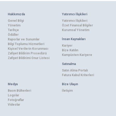
Hakkımızda
Yatırımcı İlişkileri
Genel Bilgi
Yatırımcı İlişkileri
Yönetim
Özet Finansal Bilgiler
Tarihçe
Kurumsal Yönetim
Ödüller
İnsan Kaynakları
Raporlar ve Sunumlar
Bilgi Toplumu Hizmetleri
Kariyer
Kişisel Verilerin Korunması
Bize Katılın
Zafiyet Bildirim Prosedürü
Kampüsten Kariyere
Zafiyet Bildirimi Onur Listesi
Satınalma
Satın Alma Portalı
Fatura Kabul Kriterleri
Medya
Bize Ulaşın
Basın Bültenleri
İletişim
Logolar
Fotoğraflar
Videolar