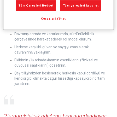
Tüm Çerezleri Reddet
Tüm çerezleri kabul et
Arçelik’in amacı ve değerleri doğrultusunda hareket
Çerezleri Yönet
eder; ekibimi/iş arkadaşlarımı da bu gururu yaşayacak
şekilde motive ederim.
Davranışlarımda ve kararlarımda, sürdürülebilirlik
çerçevesinde hareket ederek rol model olurum.
Herkese karşılıklı güven ve saygıyı esas alarak
davranırım/yaklaşırım.
Ekibimin / iş arkadaşlarımın esenliklerini (fiziksel ve
duygusal sağlıklarını) gözetirim.
Çeşitliliğimizden beslenerek; herkesin kabul gördüğü ve
kendisi gibi olmakta özgür hissettiği kapsayıcı bir ortam
yaratırım.
"Sürdürülebilirlik odağımız beni gururlandırıyor;