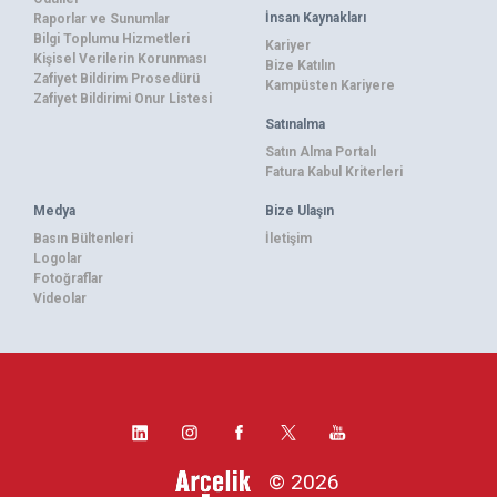
İnsan Kaynakları
Raporlar ve Sunumlar
Bilgi Toplumu Hizmetleri
Kariyer
Kişisel Verilerin Korunması
Bize Katılın
Zafiyet Bildirim Prosedürü
Kampüsten Kariyere
Zafiyet Bildirimi Onur Listesi
Satınalma
Satın Alma Portalı
Fatura Kabul Kriterleri
Medya
Bize Ulaşın
Basın Bültenleri
İletişim
Logolar
Fotoğraflar
Videolar
© 2026