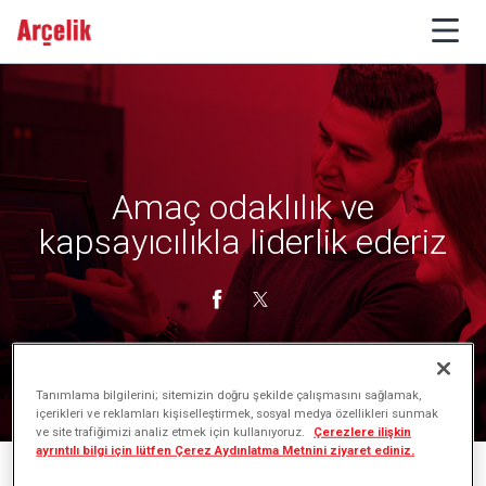
Amaç odaklılık ve
kapsayıcılıkla liderlik ederiz
Tanımlama bilgilerini; sitemizin doğru şekilde çalışmasını sağlamak,
içerikleri ve reklamları kişiselleştirmek, sosyal medya özellikleri sunmak
ve site trafiğimizi analiz etmek için kullanıyoruz.
Çerezlere ilişkin
ayrıntılı bilgi için lütfen Çerez Aydınlatma Metnini ziyaret ediniz.