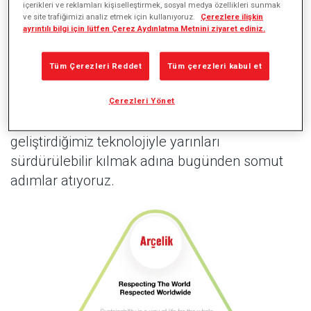
içerikleri ve reklamları kişiselleştirmek, sosyal medya özellikleri sunmak
ve site trafiğimizi analiz etmek için kullanıyoruz.
Çerezlere ilişkin
ayrıntılı bilgi için lütfen Çerez Aydınlatma Metnini ziyaret ediniz.
Tüm paydaşlarımız için değer yaratmamızı
sağlayan Dünyaya Saygılı, Dünyada Saygın
Tüm Çerezleri Reddet
Tüm çerezleri kabul et
vizyonumuz kapsamında, sürdürülebilirliği iş
stratejimizin merkezine koyuyoruz. Gezegeni,
Çerezleri Yönet
yaşamı ve işlerimizi daha ileriye taşımak için
geliştirdiğimiz teknolojiyle yarınları
sürdürülebilir kılmak adına bugünden somut
adımlar atıyoruz.