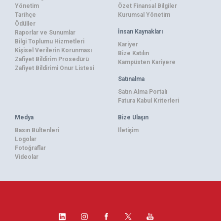
Yönetim
Özet Finansal Bilgiler
Tarihçe
Kurumsal Yönetim
Ödüller
İnsan Kaynakları
Raporlar ve Sunumlar
Bilgi Toplumu Hizmetleri
Kariyer
Kişisel Verilerin Korunması
Bize Katılın
Zafiyet Bildirim Prosedürü
Kampüsten Kariyere
Zafiyet Bildirimi Onur Listesi
Satınalma
Satın Alma Portalı
Fatura Kabul Kriterleri
Medya
Bize Ulaşın
Basın Bültenleri
İletişim
Logolar
Fotoğraflar
Videolar