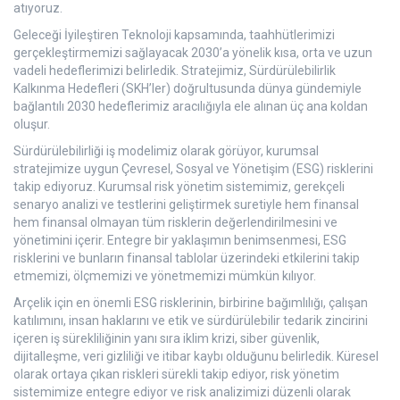
atıyoruz.
Geleceği İyileştiren Teknoloji kapsamında, taahhütlerimizi
gerçekleştirmemizi sağlayacak 2030’a yönelik kısa, orta ve uzun
vadeli hedeflerimizi belirledik. Stratejimiz, Sürdürülebilirlik
Kalkınma Hedefleri (SKH’ler) doğrultusunda dünya gündemiyle
bağlantılı 2030 hedeflerimiz aracılığıyla ele alınan üç ana koldan
oluşur.
Sürdürülebilirliği iş modelimiz olarak görüyor, kurumsal
stratejimize uygun Çevresel, Sosyal ve Yönetişim (ESG) risklerini
takip ediyoruz. Kurumsal risk yönetim sistemimiz, gerekçeli
senaryo analizi ve testlerini geliştirmek suretiyle hem finansal
hem finansal olmayan tüm risklerin değerlendirilmesini ve
yönetimini içerir. Entegre bir yaklaşımın benimsenmesi, ESG
risklerini ve bunların finansal tablolar üzerindeki etkilerini takip
etmemizi, ölçmemizi ve yönetmemizi mümkün kılıyor.
Arçelik için en önemli ESG risklerinin, birbirine bağımlılığı, çalışan
katılımını, insan haklarını ve etik ve sürdürülebilir tedarik zincirini
içeren iş sürekliliğinin yanı sıra iklim krizi, siber güvenlik,
dijitalleşme, veri gizliliği ve itibar kaybı olduğunu belirledik. Küresel
olarak ortaya çıkan riskleri sürekli takip ediyor, risk yönetim
sistemimize entegre ediyor ve risk analizimizi düzenli olarak