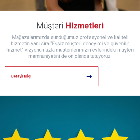
Müşteri
Hizmetleri
Mağazalarımızda sunduğumuz profesyonel ve kaliteli
hizmetin yanı sıra “Eşsiz müşteri deneyimi ve güvenilir
hizmet” vizyonumuzla müşterilerimizin evlerindeki müşteri
memnuniyetini de ön planda tutuyoruz.
Detaylı Bilgi