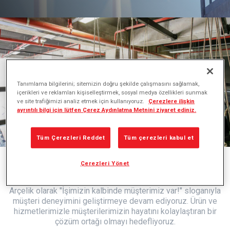
Tanımlama bilgilerini; sitemizin doğru şekilde çalışmasını sağlamak,
içerikleri ve reklamları kişiselleştirmek, sosyal medya özellikleri sunmak
ve site trafiğimizi analiz etmek için kullanıyoruz.
Çerezlere ilişkin
ayrıntılı bilgi için lütfen Çerez Aydınlatma Metnini ziyaret ediniz.
Tüm Çerezleri Reddet
Tüm çerezleri kabul et
Çerezleri Yönet
Müşteri
Deneyimi
Arçelik olarak "İşimizin kalbinde müşterimiz var!" sloganıyla
müşteri deneyimini geliştirmeye devam ediyoruz. Ürün ve
hizmetlerimizle müşterilerimizin hayatını kolaylaştıran bir
çözüm ortağı olmayı hedefliyoruz.