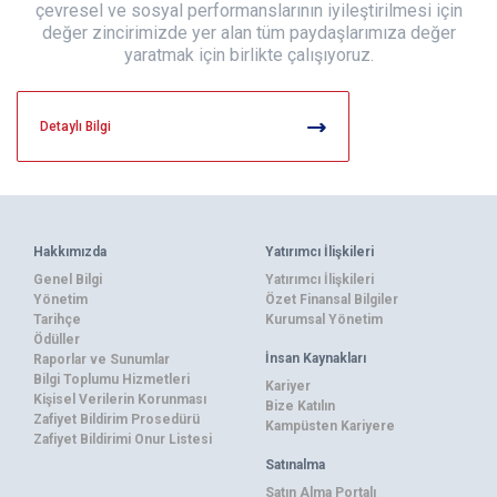
çevresel ve sosyal performanslarının iyileştirilmesi için
değer zincirimizde yer alan tüm paydaşlarımıza değer
yaratmak için birlikte çalışıyoruz.
Detaylı Bilgi
Hakkımızda
Yatırımcı İlişkileri
Genel Bilgi
Yatırımcı İlişkileri
Yönetim
Özet Finansal Bilgiler
Tarihçe
Kurumsal Yönetim
Ödüller
İnsan Kaynakları
Raporlar ve Sunumlar
Bilgi Toplumu Hizmetleri
Kariyer
Kişisel Verilerin Korunması
Bize Katılın
Zafiyet Bildirim Prosedürü
Kampüsten Kariyere
Zafiyet Bildirimi Onur Listesi
Satınalma
Satın Alma Portalı