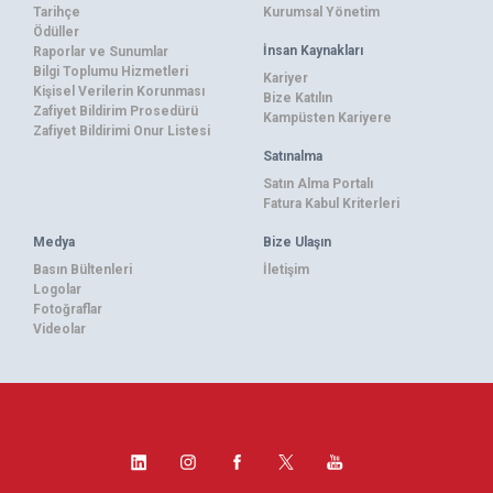
Tarihçe
Kurumsal Yönetim
Ödüller
İnsan Kaynakları
Raporlar ve Sunumlar
Bilgi Toplumu Hizmetleri
Kariyer
Kişisel Verilerin Korunması
Bize Katılın
Zafiyet Bildirim Prosedürü
Kampüsten Kariyere
Zafiyet Bildirimi Onur Listesi
Satınalma
Satın Alma Portalı
Fatura Kabul Kriterleri
Medya
Bize Ulaşın
Basın Bültenleri
İletişim
Logolar
Fotoğraflar
Videolar