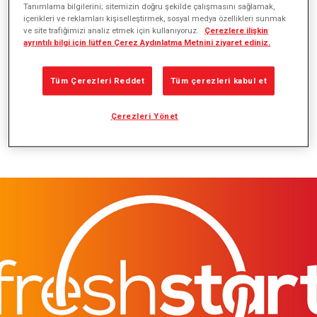
Tanımlama bilgilerini; sitemizin doğru şekilde çalışmasını sağlamak,
içerikleri ve reklamları kişiselleştirmek, sosyal medya özellikleri sunmak
ve site trafiğimizi analiz etmek için kullanıyoruz.
Çerezlere ilişkin
Staj programlarımızla birlikte geleceğin iş
ayrıntılı bilgi için lütfen Çerez Aydınlatma Metnini ziyaret ediniz.
dünyasına hazırlıyoruz.
Tüm Çerezleri Reddet
Tüm çerezleri kabul et
Veri kaynağı iş hayatına hazırlarken, gelecekteki potansiyel
Çerezleri Yönet
insan kaynağımızı belirlemeyi hedefliyoruz.