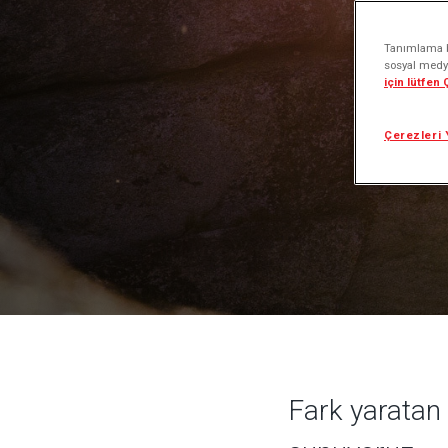
Tanımlama bi
sosyal medya
için lütfen
Çerezleri 
Fark yaratan y