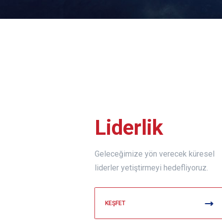
Liderlik
Geleceğimize yön verecek küresel
liderler yetiştirmeyi hedefliyoruz.
KEŞFET