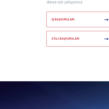
dünya için çalışıyoruz.
İŞ BAŞVURULARI
STAJ BAŞVURULARI