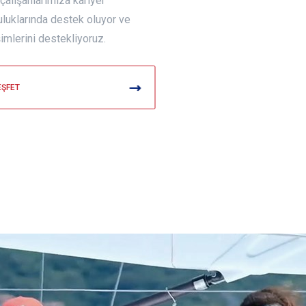
çalışanlarımıza kariyer
uluklarında destek oluyor ve
şimlerini destekliyoruz.
EŞFET