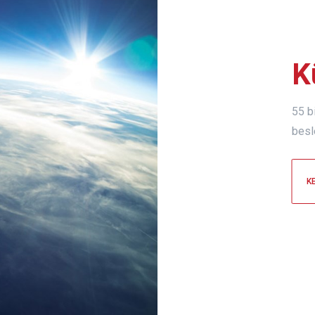
K
55 bi
besl
K