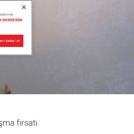
leştirmek,
 ayrıntılı bilgi
ri kabul et
ışma fırsatı