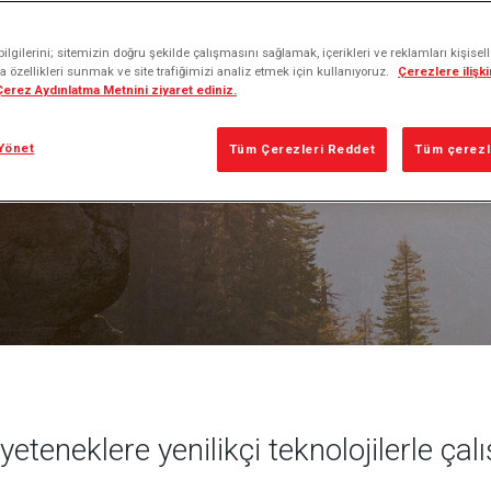
50’den fazla ülkede çalışma olanağı sunduğumuz
yeteneklerle
lgilerini; sitemizin doğru şekilde çalışmasını sağlamak, içerikleri ve reklamları kişisel
geleceğe yön veren bir dünya şirketiyiz.
 özellikleri sunmak ve site trafiğimizi analiz etmek için kullanıyoruz.
Çerezlere ilişkin
 Çerez Aydınlatma Metnini ziyaret ediniz.
Yönet
Tüm Çerezleri Reddet
Tüm çerezle
eteneklere yenilikçi teknolojilerle çal