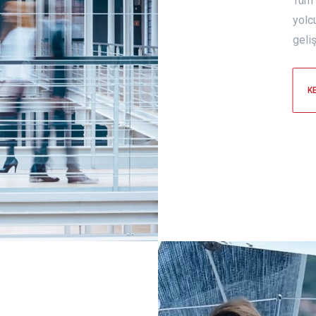
Tüm 
yolc
geli
K