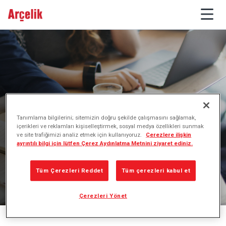
Birleşme & Bölünme
Tanımlama bilgilerini; sitemizin doğru şekilde çalışmasını sağlamak,
içerikleri ve reklamları kişiselleştirmek, sosyal medya özellikleri sunmak
ve site trafiğimizi analiz etmek için kullanıyoruz.
Çerezlere ilişkin
ayrıntılı bilgi için lütfen Çerez Aydınlatma Metnini ziyaret ediniz.
Tüm Çerezleri Reddet
Tüm çerezleri kabul et
Çerezleri Yönet