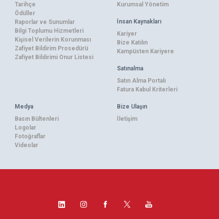
Tarihçe
Kurumsal Yönetim
Ödüller
İnsan Kaynakları
Raporlar ve Sunumlar
Bilgi Toplumu Hizmetleri
Kariyer
Kişisel Verilerin Korunması
Bize Katılın
Zafiyet Bildirim Prosedürü
Kampüsten Kariyere
Zafiyet Bildirimi Onur Listesi
Satınalma
Satın Alma Portalı
Fatura Kabul Kriterleri
Medya
Bize Ulaşın
Basın Bültenleri
İletişim
Logolar
Fotoğraflar
Videolar