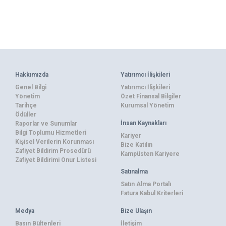
Hakkımızda
Yatırımcı İlişkileri
Genel Bilgi
Yatırımcı İlişkileri
Yönetim
Özet Finansal Bilgiler
Tarihçe
Kurumsal Yönetim
Ödüller
İnsan Kaynakları
Raporlar ve Sunumlar
Bilgi Toplumu Hizmetleri
Kariyer
Kişisel Verilerin Korunması
Bize Katılın
Zafiyet Bildirim Prosedürü
Kampüsten Kariyere
Zafiyet Bildirimi Onur Listesi
Satınalma
Satın Alma Portalı
Fatura Kabul Kriterleri
Medya
Bize Ulaşın
Basın Bültenleri
İletişim