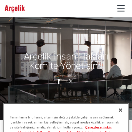
Arçelik İnsan Hakları
Komite Yönetişimi
Tanımlama bilgilerini; sitemizin doğru şekilde çalışmasını sağlamak,
içerikleri ve reklamları kişiselleştirmek, sosyal medya özellikleri sunmak
ve site trafiğimizi analiz etmek için kullanıyoruz.
Çerezlere ilişkin