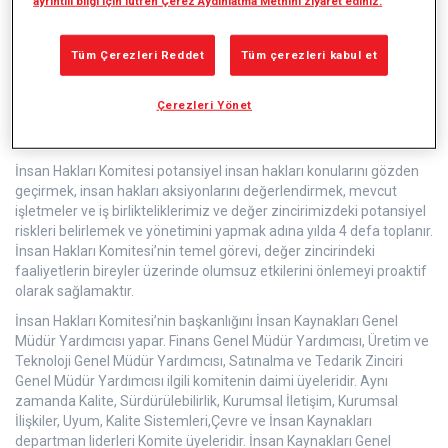
ayrıntılı bilgi için lütfen Çerez Aydınlatma Metnini ziyaret ediniz.
Tüm Çerezleri Reddet
Tüm çerezleri kabul et
Arçelik İnsan Hakları Komitesi
Çerezleri Yönet
İnsan Hakları sürecinin yönetimini ve ilgili kararların alınmasını
"İnsan Hakları Komite"lerimiz ile yapıyoruz.
İnsan Hakları Komitesi potansiyel insan hakları konularını gözden
geçirmek, insan hakları aksiyonlarını değerlendirmek, mevcut
işletmeler ve iş birlikteliklerimiz ve değer zincirimizdeki potansiyel
riskleri belirlemek ve yönetimini yapmak adına yılda 4 defa toplanır.
İnsan Hakları Komitesi’nin temel görevi, değer zincirindeki
faaliyetlerin bireyler üzerinde olumsuz etkilerini önlemeyi proaktif
olarak sağlamaktır.
İnsan Hakları Komitesi’nin başkanlığını İnsan Kaynakları Genel
Müdür Yardımcısı yapar. Finans Genel Müdür Yardımcısı, Üretim ve
Teknoloji Genel Müdür Yardımcısı, Satınalma ve Tedarik Zinciri
Genel Müdür Yardımcısı ilgili komitenin daimi üyeleridir. Aynı
zamanda Kalite, Sürdürülebilirlik, Kurumsal İletişim, Kurumsal
İlişkiler, Uyum, Kalite Sistemleri,Çevre ve İnsan Kaynakları
departman liderleri Komite üyeleridir. İnsan Kaynakları Genel