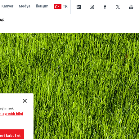
Kariyer
Medya
İletişim
TR
AR
leştirmek,
 ayrıntılı bilgi
ri kabul et