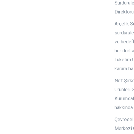
Sürdürüle
Direktörü
Arçelik S
sürdürüleb
ve hedefl
her dört 
Tüketim Ü
karara bağ
Not: Şirk
Ürünleri 
Kurumsal 
hakkında 
Çevresel 
Merkezi Ç