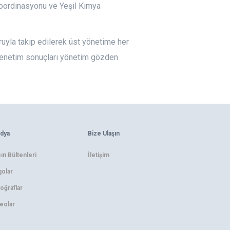
Koordinasyonu ve Yeşil Kimya
ruyla takip edilerek üst yönetime her
ve denetim sonuçları yönetim gözden
dya
Bize Ulaşın
ın Bültenleri
İletişim
olar
oğraflar
eolar