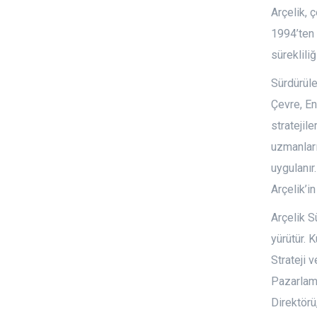
Arçelik, ç
1994’ten 
süreklili
Sürdürüle
Çevre, En
stratejile
uzmanları
uygulanır
Arçelik’i
Arçelik S
yürütür. 
Strateji 
Pazarlam
Direktörü