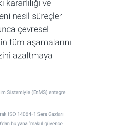
 kararlılığı ve
eni nesil süreçler
unca çevresel
inin tüm aşamalarını
izini azaltmaya
tim Sistemiyle (EnMS) entegre
arak ISO 14064-1 Sera Gazları
10’dan bu yana “makul güvence