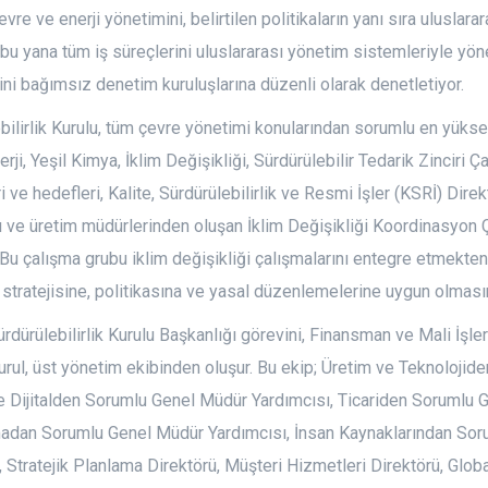
evre ve enerji yönetimini, belirtilen politikaların yanı sıra uluslara
bu yana tüm iş süreçlerini uluslararası yönetim sistemleriyle yöne
ğini bağımsız denetim kuruluşlarına düzenli olarak denetletiyor.
bilirlik Kurulu, tüm çevre yönetimi konularından sorumlu en yüksek
erji, Yeşil Kimya, İklim Değişikliği, Sürdürülebilir Tedarik Zinciri 
ri ve hedefleri, Kalite, Sürdürülebilirlik ve Resmi İşler (KSRİ) Direk
 ve üretim müdürlerinden oluşan İklim Değişikliği Koordinasyon Ç
.Bu çalışma grubu iklim değişikliği çalışmalarını entegre etmekte
n stratejisine, politikasına ve yasal düzenlemelerine uygun olması
ürdürülebilirlik Kurulu Başkanlığı görevini, Finansman ve Mali İş
Kurul, üst yönetim ekibinden oluşur. Bu ekip; Üretim ve Teknoloji
ve Dijitalden Sorumlu Genel Müdür Yardımcısı, Ticariden Sorumlu 
adan Sorumlu Genel Müdür Yardımcısı, İnsan Kaynaklarından Soru
, Stratejik Planlama Direktörü, Müşteri Hizmetleri Direktörü, Global