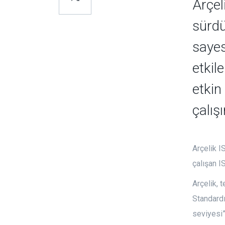
Arçel
sürdü
sayes
etkil
etkin
çalışı
Arçelik 
çalışan 
Arçelik, 
Standardı
seviyesi”