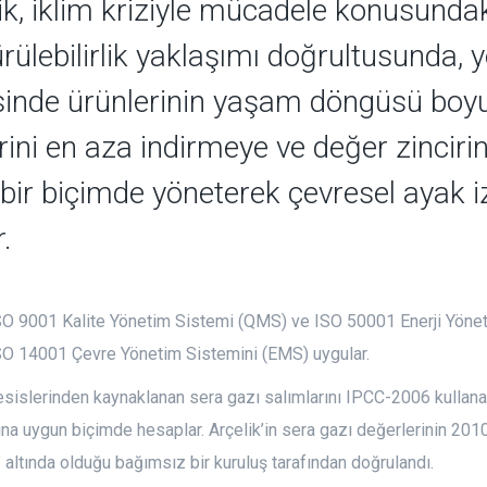
ik, iklim kriziyle mücadele konusundaki
rülebilirlik yaklaşımı doğrultusunda, y
inde ürünlerinin yaşam döngüsü boy
erini en aza indirmeye ve değer zincir
 bir biçimde yöneterek çevresel ayak 
r.
ISO 9001 Kalite Yönetim Sistemi (QMS) ve ISO 50001 Enerji Yöne
ISO 14001 Çevre Yönetim Sistemini (EMS) uygular.
tesislerinden kaynaklanan sera gazı salımlarını IPCC-2006 kullan
na uygun biçimde hesaplar. Arçelik’in sera gazı değerlerinin 20
 altında olduğu bağımsız bir kuruluş tarafından doğrulandı.