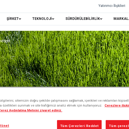
Yatırımcı İlişkileri
ŞİRKET
TEKNOLOJİ
SÜRDÜRÜLEBİLİRLİK
MARKAL
netimi
lgilerini; sitemizin doğru şekilde çalışmasını sağlamak, içerikleri ve reklamları kişisel
 özellikleri sunmak ve site trafiğimizi analiz etmek için kullanıyoruz.
Çerezlere ilişkin
 Çerez Aydınlatma Metnini ziyaret ediniz.
i
Yönet
Tüm Çerezleri Reddet
Tüm çerezle