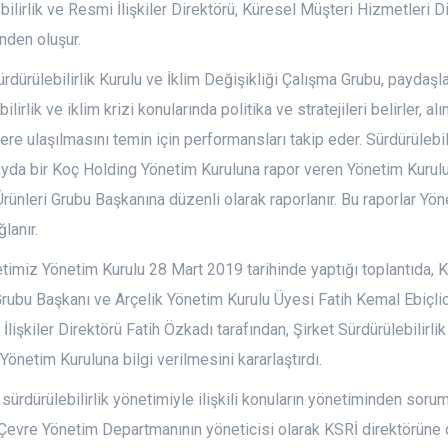
bilirlik ve Resmi İlişkiler Direktörü, Küresel Müşteri Hizmetleri D
nden oluşur.
ürdürülebilirlik Kurulu ve İklim Değişikliği Çalışma Grubu, paydaşl
ilirlik ve iklim krizi konularında politika ve stratejileri belirler, 
ere ulaşılmasını temin için performansları takip eder. Sürdürülebili
ayda bir Koç Holding Yönetim Kuruluna rapor veren Yönetim Kurulu
rünleri Grubu Başkanına düzenli olarak raporlanır. Bu raporlar Yö
lanır.
etimiz Yönetim Kurulu 28 Mart 2019 tarihinde yaptığı toplantıda, 
Grubu Başkanı ve Arçelik Yönetim Kurulu Üyesi Fatih Kemal Ebiçlioğl
İlişkiler Direktörü Fatih Özkadı tarafından, Şirket Sürdürülebilirli
Yönetim Kuruluna bilgi verilmesini kararlaştırdı.
sürdürülebilirlik yönetimiyle ilişkili konuların yönetiminden soru
evre Yönetim Departmanının yöneticisi olarak KSRİ direktörüne 