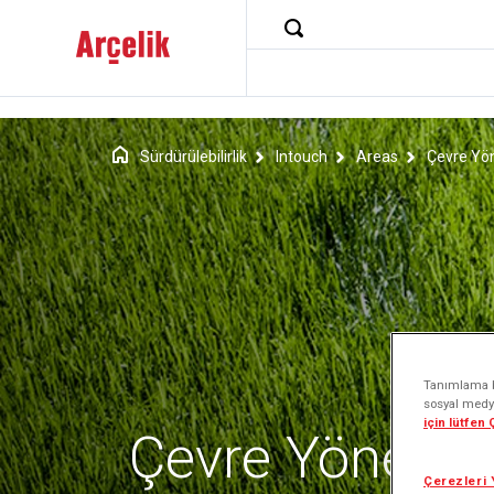
Sürdürülebilirlik
Intouch
Areas
Çevre Yö
Tanımlama bi
sosyal medya
için lütfen
Çevre Yönetim
Çerezleri 