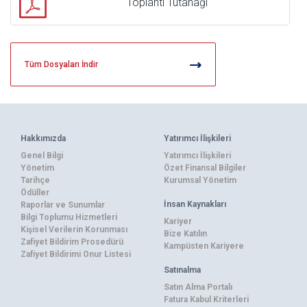
Toplantı Tutanağı
Tüm Dosyaları İndir
Hakkımızda
Yatırımcı İlişkileri
Genel Bilgi
Yatırımcı İlişkileri
Yönetim
Özet Finansal Bilgiler
Tarihçe
Kurumsal Yönetim
Ödüller
İnsan Kaynakları
Raporlar ve Sunumlar
Bilgi Toplumu Hizmetleri
Kariyer
Kişisel Verilerin Korunması
Bize Katılın
Zafiyet Bildirim Prosedürü
Kampüsten Kariyere
Zafiyet Bildirimi Onur Listesi
Satınalma
Satın Alma Portalı
Fatura Kabul Kriterleri