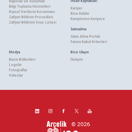
İnsan Kaynakları
Raporlar ve Sunumlar
Bilgi Toplumu Hizmetleri
Kariyer
Kişisel Verilerin Korunması
Bize Katılın
Zafiyet Bildirim Prosedürü
Kampüsten Kariyere
Zafiyet Bildirimi Onur Listesi
Satınalma
Satın Alma Portalı
Fatura Kabul Kriterleri
Medya
Bize Ulaşın
Basın Bültenleri
İletişim
Logolar
Fotoğraflar
Videolar
© 2026