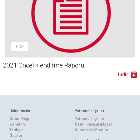
PDF
2021 Önceliklendirme Raporu
İndir
Hakkımızda
Yatırımcı İlişkileri
Genel Bilgi
Yatırımcı İlişkileri
Yönetim
Özet Finansal Bilgiler
Tarihçe
Kurumsal Yönetim
Ödüller