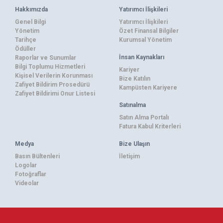
Hakkımızda
Yatırımcı İlişkileri
Genel Bilgi
Yatırımcı İlişkileri
Yönetim
Özet Finansal Bilgiler
Tarihçe
Kurumsal Yönetim
Ödüller
İnsan Kaynakları
Raporlar ve Sunumlar
Bilgi Toplumu Hizmetleri
Kariyer
Kişisel Verilerin Korunması
Bize Katılın
Zafiyet Bildirim Prosedürü
Kampüsten Kariyere
Zafiyet Bildirimi Onur Listesi
Satınalma
Satın Alma Portalı
Fatura Kabul Kriterleri
Medya
Bize Ulaşın
Basın Bültenleri
İletişim
Logolar
Fotoğraflar
Videolar