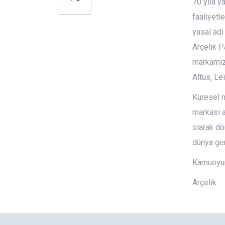
70 yıla ya
faaliyetl
yasal adı
Arçelik P
markamız 
Altus, Le
Küresel m
markası a
olarak d
dünya ge
Kamuoyun
Arçelik