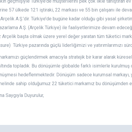
kın geçmişiyle Türkiye’de müşterilerini pek çok ilkle tanıştıran ev t
erine 57 ülkede 121 iştiraki, 22 markası ve 55 bin çalışanı ile dev
 Arçelik A.Ş.’dir. Türkiye’de bugüne kadar olduğu gibi yasal şirketi
azarlama A.Ş. (Arçelik Türkiye) ile faaliyetlerimize devam edeceğiz
Arçelik başta olmak üzere yerel değer yaratan tüm tüketici marka
isure) Türkiye pazarında güçlü liderliğimizi ve yatırımlarımızı sür
arkamızı güçlendirmek amacıyla stratejik bir karar alarak küres
ltında topladık. Bu dönüşümle globalde farklı isimlerle kurulmuş o
önüşmesi hedeflenmektedir. Dönüşüm sadece kurumsal markayı, ya
nelinde sahip olduğumuz 22 tüketici markamız bu dönüşümden e
a Saygıyla Duyurulur,