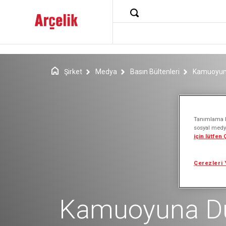
Şirket
Medya
Basın Bültenleri
Kamuoyuna
Tanımlama bi
sosyal medya
için lütfen
Çerezleri 
Kamuoyuna D