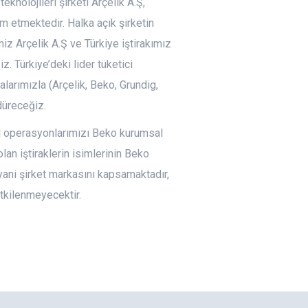
eknolojileri şirketi Arçelik A.Ş,
am etmektedir. Halka açık şirketin
miz Arçelik A.Ş ve Türkiye iştirakımız
. Türkiye’deki lider tüketici
larımızla (Arçelik, Beko, Grundig,
düreceğiz.
el operasyonlarımızı Beko kurumsal
lan iştiraklerin isimlerinin Beko
ni şirket markasını kapsamaktadır,
tkilenmeyecektir.