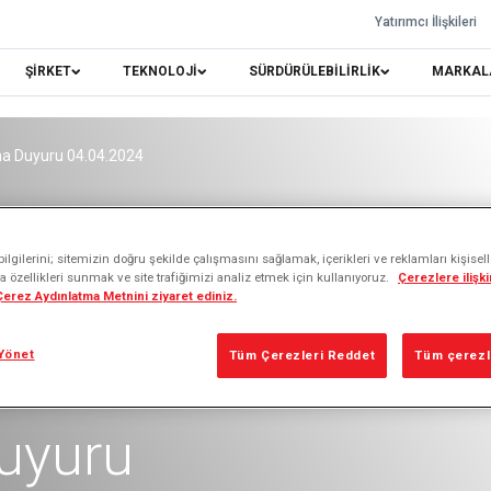
Yatırımcı İlişkileri
ŞİRKET
TEKNOLOJİ
SÜRDÜRÜLEBİLİRLİK
MARKAL
 Duyuru 04.04.2024
lgilerini; sitemizin doğru şekilde çalışmasını sağlamak, içerikleri ve reklamları kişisel
 özellikleri sunmak ve site trafiğimizi analiz etmek için kullanıyoruz.
Çerezlere ilişkin
 Çerez Aydınlatma Metnini ziyaret ediniz.
Yönet
Tüm Çerezleri Reddet
Tüm çerezle
uyuru