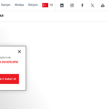
Kariyer
Medya
İletişim
TR
AR
leştirmek,
 ayrıntılı bilgi
ri kabul et