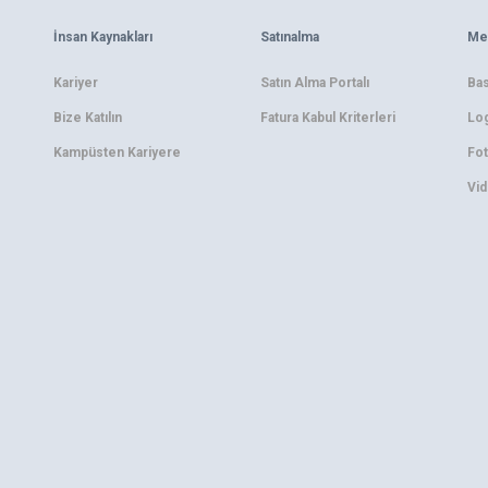
İnsan Kaynakları
Satınalma
Me
Kariyer
Satın Alma Portalı
Bas
Bize Katılın
Fatura Kabul Kriterleri
Log
Kampüsten Kariyere
Fot
Vid