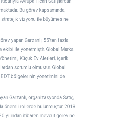
 itibarıyla Avrupa Ticari Satışlardan
maktadır. Bu görev kapsamında,
 stratejik vizyonu ile büyümesine
rev yapan Garzanlı; 55’ten fazla
 ekibi ile yönetmiştir. Global Marka
netimi, Küçük Ev Aletleri, İçerik
nlardan sorumlu olmuştur. Global
e BDT bölgelerinin yönetimini de
ayan Garzanlı, organizasyonda Satış,
da önemli rollerde bulunmuştur. 2018
020 yılından itibaren mevcut görevine