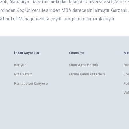
anlı, Avusturya Lisesi’nin ardından İstanbul Üniversitesi İşletme 
 ardından Koç Üniversitesi’nden MBA derecesini almıştır. Garzanl
chool of Management’ta çeşitli programlar tamamlamıştır.
İnsan Kaynakları
Satınalma
Me
Kariyer
Satın Alma Portalı
Bas
Bize Katılın
Fatura Kabul Kriterleri
Log
Kampüsten Kariyere
Fot
Vid