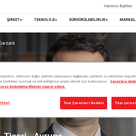
Yatırımcı İlişkileri
ŞİRKET
TEKNOLOJİ
SÜRDÜRÜLEBİLİRLİK
MARKAL
Garzanlı
lgilerini; sitemizin doğru şekilde çalışmasını sağlamak, içerikleri ve reklamları kişisel
 özellikleri sunmak ve site trafiğimizi analiz etmek için kullanıyoruz.
Çerezlere ilişkin
 Çerez Aydınlatma Metnini ziyaret ediniz.
Yönet
Tüm Çerezleri Reddet
Tüm çerezle