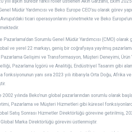
0 yılı aşkın süredir farklı roller üstlenen Akın Garzanlı, Ekim 2025
Genel Müdür Yardımcısı ve Beko Europe CEO’su olarak görev yap
Avrupa’daki ticari operasyonlarını yönetmekte ve Beko Europe’un
tmektedir.
e Pazarlama’dan Sorumlu Genel Müdür Yardımcısı (CMO) olarak gö
obal ve yerel 22 markayı, geniş bir coğrafyaya yayılmış pazarlama
 Pazarlama Gelişimi ve Transformasyon, Müşteri Deneyimi, Ürün Yö
iği, Pazarlama İçgörü ve Analitiği, Endüstriyel Tasarım gibi ala
 fonksiyonunun yanı sıra 2023 yılı itibarıyla Orta Doğu, Afrika v
ir.
e 2002 yılında Beko’nun global pazarlarından sorumlu olarak başl
timi, Pazarlama ve Müşteri Hizmetleri gibi küresel fonksiyonlar
lobal Satış Sonrası Hizmetler Direktörlüğü görevine getirilmiş, 2
 Global Marka Direktörlüğü görevini üstlenmiştir.