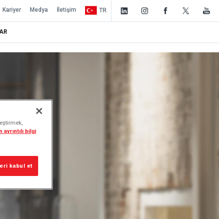
Kariyer
Medya
İletişim
TR
AR
leştirmek,
 ayrıntılı bilgi
ri kabul et