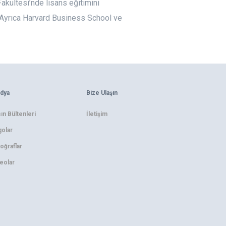
Fakültesi’nde lisans eğitimini
ı Ayrıca Harvard Business School ve
dya
Bize Ulaşın
ın Bültenleri
İletişim
olar
oğraflar
eolar