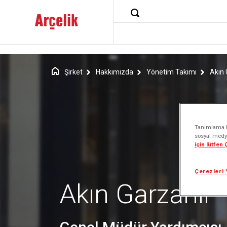
Şirket
Hakkımızda
Yönetim Takımı
Akın 
Tanımlama bi
sosyal medya
için lütfen
Çerezleri 
Akın Garzanlı