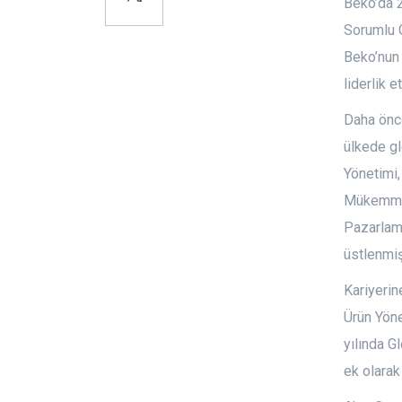
Beko’da 2
Sorumlu 
Beko’nun 
liderlik e
Daha önc
ülkede gl
Yönetimi,
Mükemmell
Pazarlama
üstlenmişt
Kariyerin
Ürün Yöne
yılında G
ek olarak